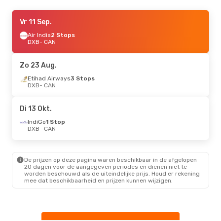
Zo 23 Aug.
Vr 11 Sep.
- Ma 31 Aug.
Etihad Airways
Air India
2 Stops
3 Stops
DXB
DXB
- CAN
- CAN
Emirates
Direct
CAN
- DXB
Zo 23 Aug.
Etihad Airways
3 Stops
DXB
- CAN
Di 13 Okt.
IndiGo
1 Stop
DXB
- CAN
De prijzen op deze pagina waren beschikbaar in de afgelopen
20 dagen voor de aangegeven periodes en dienen niet te
worden beschouwd als de uiteindelijke prijs. Houd er rekening
mee dat beschikbaarheid en prijzen kunnen wijzigen.