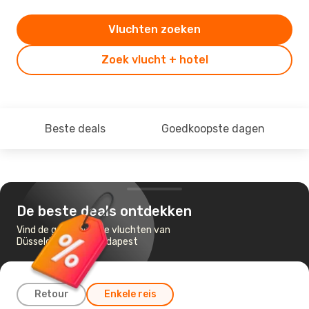
Vluchten zoeken
Zoek vlucht + hotel
Beste deals
Goedkoopste dagen
De beste deals ontdekken
Vind de goedkoopste vluchten van
Düsseldorf naar Boedapest
Retour
Enkele reis