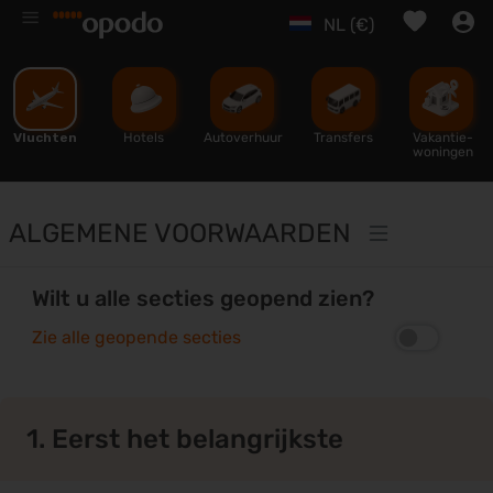
%
NL (€)
Vluchten
Hotels
Autoverhuur
Transfers
Vakantie-
woningen
ALGEMENE VOORWAARDEN
Wilt u alle secties geopend zien?
Zie alle geopende secties
1. Eerst het belangrijkste