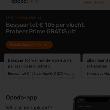
Ik ben al Prime
START JE PROEFPERIODE
Bespaar tot € 105 per vlucht.
Probeer Prime GRATIS uit!
Ontdek Opodo Prime
Bespaar tot wel honderden euro's
Elke maand 
per jaar op je vluchten
actiecodes
Bespaar tot € 105 per vlucht, € 270 korting
Exclusieve vlu
op accommodatie en huur een auto vanaf
boven op je no
slechts € 13/dag.
Opodo-app
Wil je je instapkaart?