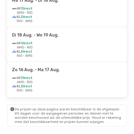
Ma 17 Aug.
- Di 18 Aug.
AF
Direct
AMS
- RIO
KL
Direct
RIO
- AMS
Di 18 Aug.
- Wo 19 Aug.
AF
Direct
AMS
- RIO
KL
Direct
RIO
- AMS
Zo 16 Aug.
- Ma 17 Aug.
AF
Direct
AMS
- RIO
KL
Direct
RIO
- AMS
De prijzen op deze pagina waren beschikbaar in de afgelopen
20 dagen voor de aangegeven periodes en dienen niet te
worden beschouwd als de uiteindelijke prijs. Houd er rekening
mee dat beschikbaarheid en prijzen kunnen wijzigen.