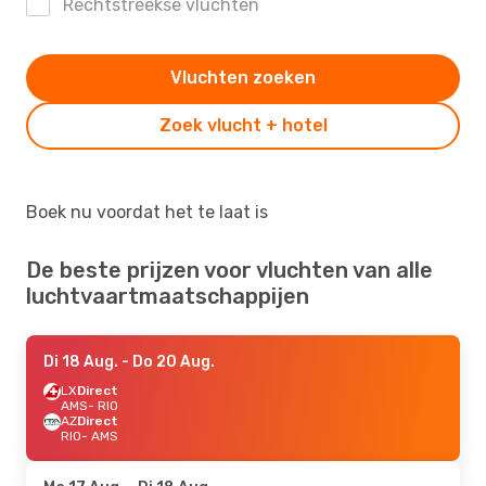
Rechtstreekse vluchten
Vluchten zoeken
Zoek vlucht + hotel
Boek nu voordat het te laat is
De beste prijzen voor vluchten van alle
luchtvaartmaatschappijen
Di 18 Aug.
- Do 20 Aug.
LX
Direct
AMS
- RIO
AZ
Direct
RIO
- AMS