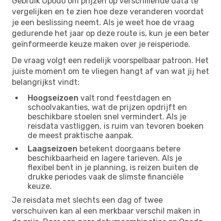
Gebruik Opodo om prijzen op verschillende data te
vergelijken en te zien hoe deze veranderen voordat
je een beslissing neemt. Als je weet hoe de vraag
gedurende het jaar op deze route is, kun je een beter
geïnformeerde keuze maken over je reisperiode.
De vraag volgt een redelijk voorspelbaar patroon. Het
juiste moment om te vliegen hangt af van wat jij het
belangrijkst vindt:
Hoogseizoen
valt rond feestdagen en
schoolvakanties, wat de prijzen opdrijft en
beschikbare stoelen snel vermindert. Als je
reisdata vastliggen, is ruim van tevoren boeken
de meest praktische aanpak.
Laagseizoen
betekent doorgaans betere
beschikbaarheid en lagere tarieven. Als je
flexibel bent in je planning, is reizen buiten de
drukke periodes vaak de slimste financiële
keuze.
Je reisdata met slechts een dag of twee
verschuiven kan al een merkbaar verschil maken in