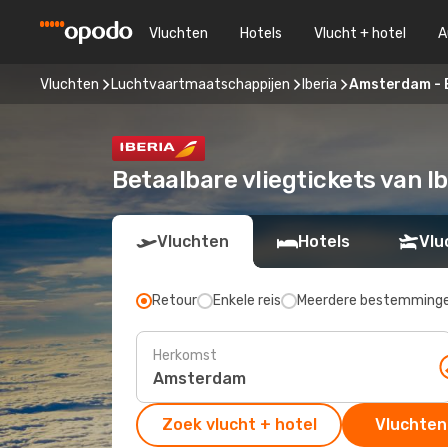
Vluchten
Hotels
Vlucht + hotel
A
Vluchten
Luchtvaartmaatschappijen
Iberia
Amsterdam - 
Betaalbare vliegtickets van 
Vluchten
Hotels
Vlu
Retour
Enkele reis
Meerdere bestemming
Herkomst
Zoek vlucht + hotel
Vluchten