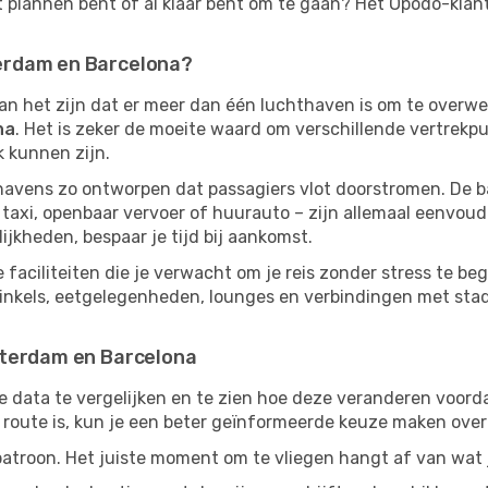
et plannen bent of al klaar bent om te gaan? Het Opodo-klan
erdam en Barcelona?
kan het zijn dat er meer dan één luchthaven is om te overw
na
. Het is zeker de moeite waard om verschillende vertrekpu
jk kunnen zijn.
havens zo ontworpen dat passagiers vlot doorstromen. De 
 taxi, openbaar vervoer of huurauto – zijn allemaal eenvoudi
jkheden, bespaar je tijd bij aankomst.
 faciliteiten die je verwacht om je reis zonder stress te beg
winkels, eetgelegenheden, lounges en verbindingen met stads
sterdam en Barcelona
e data te vergelijken en te zien hoe deze veranderen voorda
route is, kun je een beter geïnformeerde keuze maken over 
patroon. Het juiste moment om te vliegen hangt af van wat ji