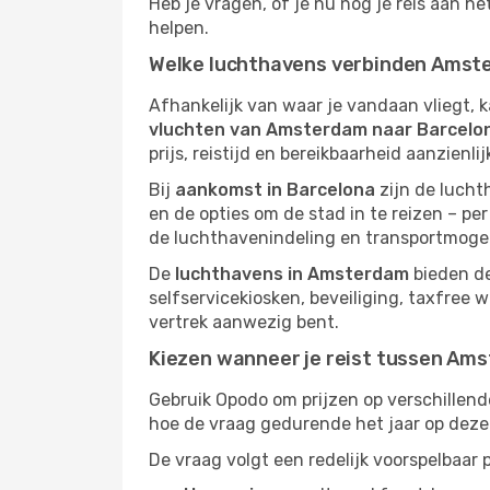
Heb je vragen, of je nu nog je reis aan h
helpen.
Welke luchthavens verbinden Amst
Afhankelijk van waar je vandaan vliegt, 
vluchten van Amsterdam naar Barcelo
prijs, reistijd en bereikbaarheid aanzienli
Bij
aankomst in Barcelona
zijn de lucht
en de opties om de stad in te reizen – per
de luchthavenindeling en transportmogeli
De
luchthavens in Amsterdam
bieden de
selfservicekiosken, beveiliging, taxfree 
vertrek aanwezig bent.
Kiezen wanneer je reist tussen Am
Gebruik Opodo om prijzen op verschillend
hoe de vraag gedurende het jaar op deze 
De vraag volgt een redelijk voorspelbaar 