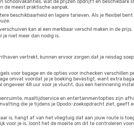
 schoolvakanties, wat de prijzen opdrijft en beschikbare st
en de meest praktische aanpak.
e beschikbaarheid en lagere tarieven. Als je flexibel bent i
euze.
verschuiven kan al een merkbaar verschil maken in de prijs
 je niet meer dan nodig is.
hthaven vertrekt, kunnen ervoor zorgen dat je reisdag soepel
gels voor bagage en de opties voor inchecken verschillen per
age omvat voordat je je boeking bevestigt, want extra bag
 ongeveer 48 uur voor je vlucht, dus een herinnering instel
enruimte, maaltijdservice en entertainmentopties zijn afha
nvatting die je tijdens je Opodo-zoekopdracht ziet, geeft e
aar is, hangt af van het vliegtuig dat aan jouw route is to
jk voor je is, loont het de moeite om dit te controleren voorda