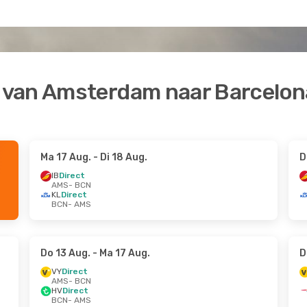
 van Amsterdam naar Barcelon
Ma 17 Aug.
- Di 18 Aug.
D
IB
Direct
AMS
- BCN
KL
Direct
BCN
- AMS
Do 13 Aug.
- Ma 17 Aug.
D
VY
Direct
AMS
- BCN
HV
Direct
BCN
- AMS