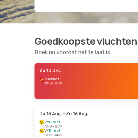
Goedkoopste vluchten
Boek nu voordat het te laat is
Za 10 Okt.
IB
Direct
AMS
- BCN
Do 13 Aug.
- Zo 16 Aug.
VY
Direct
AMS
- BCN
VY
Direct
BCN
- AMS