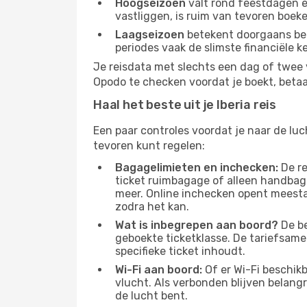
Hoogseizoen
valt rond feestdagen en
vastliggen, is ruim van tevoren boek
Laagseizoen
betekent doorgaans beter
periodes vaak de slimste financiële k
Je reisdata met slechts een dag of twee 
Opodo te checken voordat je boekt, betaal
Haal het beste uit je Iberia reis
Een paar controles voordat je naar de luc
tevoren kunt regelen:
Bagagelimieten en inchecken:
De re
ticket ruimbagage of alleen handbag
meer. Online inchecken opent meestal
zodra het kan.
Wat is inbegrepen aan boord?
De be
geboekte ticketklasse. De tariefsame
specifieke ticket inhoudt.
Wi-Fi aan boord:
Of er Wi-Fi beschikb
vlucht. Als verbonden blijven belangri
de lucht bent.