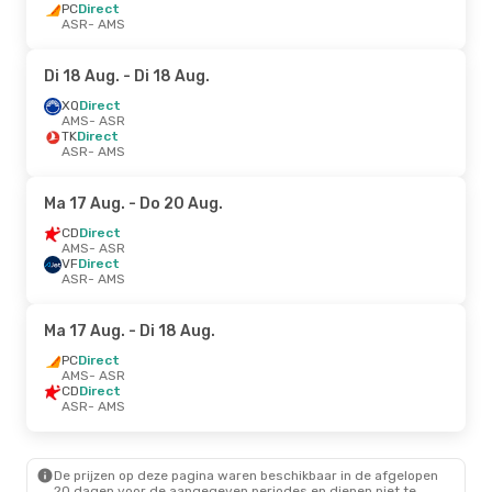
PC
Direct
ASR
- AMS
Di 18 Aug.
- Di 18 Aug.
XQ
Direct
AMS
- ASR
TK
Direct
ASR
- AMS
Ma 17 Aug.
- Do 20 Aug.
CD
Direct
AMS
- ASR
VF
Direct
ASR
- AMS
Ma 17 Aug.
- Di 18 Aug.
PC
Direct
AMS
- ASR
CD
Direct
ASR
- AMS
De prijzen op deze pagina waren beschikbaar in de afgelopen
20 dagen voor de aangegeven periodes en dienen niet te