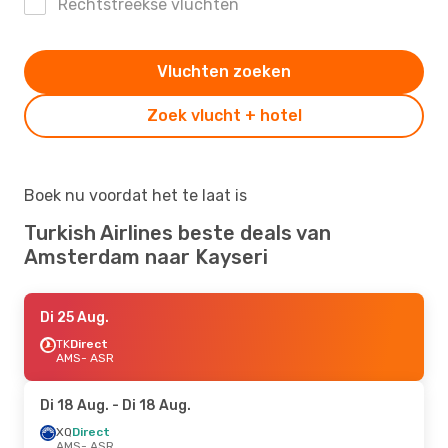
Rechtstreekse vluchten
Vluchten zoeken
Zoek vlucht + hotel
Boek nu voordat het te laat is
Turkish Airlines beste deals van
Amsterdam naar Kayseri
Di 25 Aug.
TK
Direct
AMS
- ASR
Di 18 Aug.
- Di 18 Aug.
XQ
Direct
AMS
- ASR