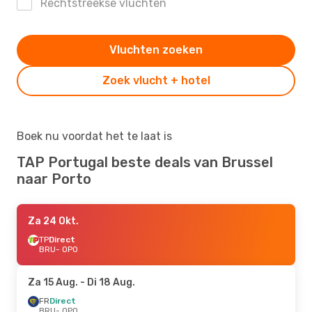
Rechtstreekse vluchten
Vluchten zoeken
Zoek vlucht + hotel
Boek nu voordat het te laat is
TAP Portugal beste deals van Brussel
naar Porto
Za 24 Okt.
TP
Direct
BRU
- OPO
Za 15 Aug.
- Di 18 Aug.
FR
Direct
BRU
- OPO