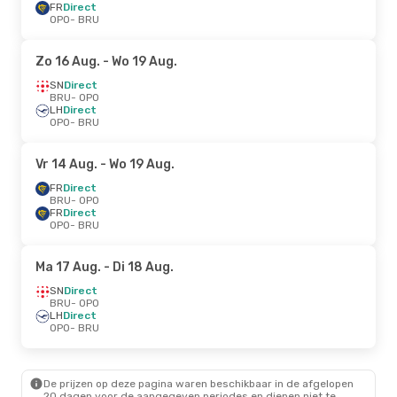
FR
Direct
OPO
- BRU
Zo 16 Aug.
- Wo 19 Aug.
SN
Direct
BRU
- OPO
LH
Direct
OPO
- BRU
Vr 14 Aug.
- Wo 19 Aug.
FR
Direct
BRU
- OPO
FR
Direct
OPO
- BRU
Ma 17 Aug.
- Di 18 Aug.
SN
Direct
BRU
- OPO
LH
Direct
OPO
- BRU
De prijzen op deze pagina waren beschikbaar in de afgelopen
20 dagen voor de aangegeven periodes en dienen niet te