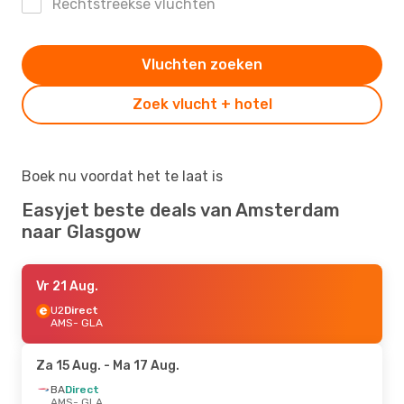
Rechtstreekse vluchten
Vluchten zoeken
Zoek vlucht + hotel
Boek nu voordat het te laat is
Easyjet beste deals van Amsterdam
naar Glasgow
Vr 21 Aug.
U2
Direct
AMS
- GLA
Za 15 Aug.
- Ma 17 Aug.
BA
Direct
AMS
- GLA