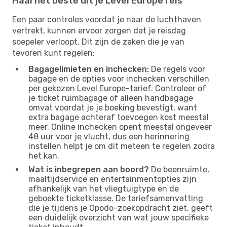
Haal het beste uit je Level Europe reis
Een paar controles voordat je naar de luchthaven
vertrekt, kunnen ervoor zorgen dat je reisdag
soepeler verloopt. Dit zijn de zaken die je van
tevoren kunt regelen:
Bagagelimieten en inchecken:
De regels voor
bagage en de opties voor inchecken verschillen
per gekozen Level Europe-tarief. Controleer of
je ticket ruimbagage of alleen handbagage
omvat voordat je je boeking bevestigt, want
extra bagage achteraf toevoegen kost meestal
meer. Online inchecken opent meestal ongeveer
48 uur voor je vlucht, dus een herinnering
instellen helpt je om dit meteen te regelen zodra
het kan.
Wat is inbegrepen aan boord?
De beenruimte,
maaltijdservice en entertainmentopties zijn
afhankelijk van het vliegtuigtype en de
geboekte ticketklasse. De tariefsamenvatting
die je tijdens je Opodo-zoekopdracht ziet, geeft
een duidelijk overzicht van wat jouw specifieke