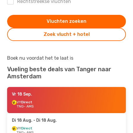
Rechtstreekse vluchten
Vluchten zoeken
Zoek vlucht + hotel
Boek nu voordat het te laat is
Vueling beste deals van Tanger naar
Amsterdam
Vr 18 Sep.
VY
Direct
TNG
- AMS
Di 18 Aug.
- Di 18 Aug.
VY
Direct
TNG
- AMS