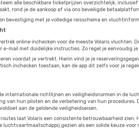
steem alle beschikbare ticketprijzen overzichtelijk, inclusie
akt, rond je de aankoop af via ons beveiligde betaalplatfor
en bevestiging met je volledige reisschema en vluchtinforma
cht
vertrek online inchecken voor de meeste Volaris vluchten. D
 e-mail met duidelijke instructies. Zo regel je eenvoudig je 
ren voordat je vertrekt. Hierin vind je je reserveringsgege
isch inchecken toestaan, kan de app dit zelfs voor je regel
e internationale richtlijnen en veiligheidsnormen in de luc
g van hun piloten en de verbetering van hun procedures. Di
 voldoet aan de geldende veiligheidseisen.
 routes laat Volaris een consistente betrouwbaarheid zien.
 de luchtvaartmaatschappij gezien als een solide keuze voor