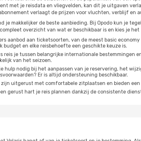
bent met je reisdata en vliegvelden, kan dit je uitgaven ver
 abonnement verlaagt de prijzen voor vluchten, verblijf en a
ind je makkelijker de beste aanbieding. Bij Opodo kun je tegel
 compleet overzicht van wat er beschikbaar is en kies je het t
vers aanbod aan ticketsoorten, van de meest basic economy 
elk budget en elke reisbehoefte een geschikte keuze is.
is reis je tussen belangrijke internationale bestemmingen e
elijk van het seizoen.
e hulp nodig bij het aanpassen van je reservering, het wij
svoorwaarden? Er is altijd ondersteuning beschikbaar.
 zijn uitgerust met comfortabele zitplaatsen en bieden een 
n gerust hart je reis plannen dankzij de consistente dienst
t Volaris hangt af van je ticketsoort en je bestemming. Als