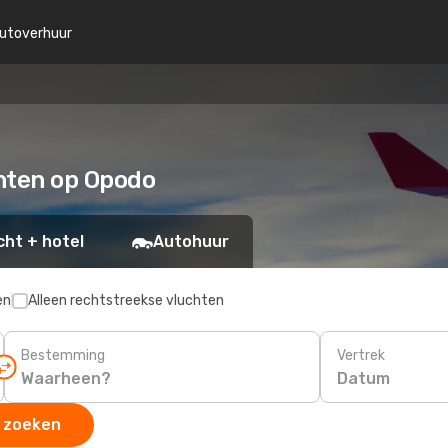
utoverhuur
hten op Opodo
cht + hotel
Autohuur
en
Alleen rechtstreekse vluchten
Bestemming
Vertrek
Datum
 zoeken