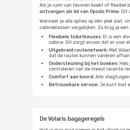
Als je ruim van tevoren boekt of flexibel 
ontvangen als lid van Opodo Prime
. Dit
Wanneer je alle opties op één plek ziet, v
cabineklassen vergelijken. Zo krijg je een
Flexibele ticketkeuzes:
Er is een di
cabine. Dit zorgt ervoor dat er voor 
Uitgebreid routenetwerk:
Met Volar
dat de routes kunnen variëren afhank
Ondersteuning bij het boeken:
Heb j
controleren van de meest recente rei
Comfort aan boord:
Alle vliegtuigen
Betrouwbare service:
Je kunt met ee
De Volaris bagageregels
Wat je mee mag nemen in het vliegtuig me