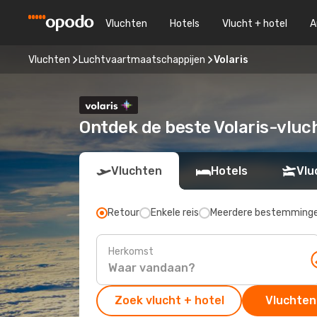
Vluchten
Hotels
Vlucht + hotel
A
Vluchten
Luchtvaartmaatschappijen
Volaris
Ontdek de beste Volaris-vluc
Vluchten
Hotels
Vlu
Retour
Enkele reis
Meerdere bestemming
Herkomst
Zoek vlucht + hotel
Vluchten