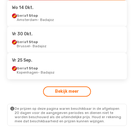
Badajoz
- Amsterdam
Wo 14 Okt.
Di 8 Sep.
Iberia
1 Stop
- Di 15 Sep.
Amsterdam
- Badajoz
Iberia
1 Stop
San Sebastian
- Badajoz
Iberia
1 Stop
Vr 30 Okt.
Badajoz
- San Sebastian
Iberia
1 Stop
Brussel
- Badajoz
Vr 25 Sep.
Iberia
1 Stop
Kopenhagen
- Badajoz
Bekijk meer
De prijzen op deze pagina waren beschikbaar in de afgelopen
20 dagen voor de aangegeven periodes en dienen niet te
worden beschouwd als de uiteindelijke prijs. Houd er rekening
mee dat beschikbaarheid en prijzen kunnen wijzigen.