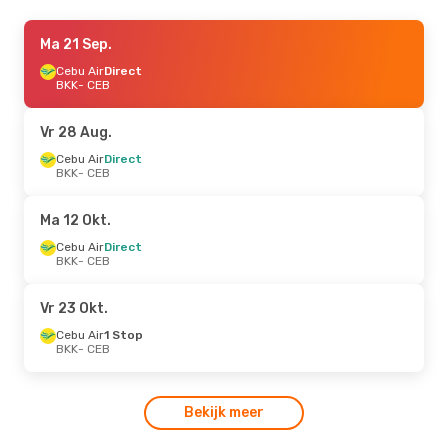
Wo 26 Aug.
Ma 21 Sep.
- Zo 30 Aug.
AirAsia Zest
Cebu Air
Direct
1 Stop
BKK
BKK
- CEB
- CEB
Vietnam Airlines
1 Stop
CEB
- BKK
Vr 28 Aug.
Zo 6 Sep.
Cebu Air
- Za 12 Sep.
Direct
BKK
- CEB
Cebu Air
Direct
BKK
- CEB
Cebu Air
Direct
Ma 12 Okt.
CEB
- BKK
Cebu Air
Direct
BKK
- CEB
Vr 23 Okt.
Cebu Air
1 Stop
BKK
- CEB
Bekijk meer