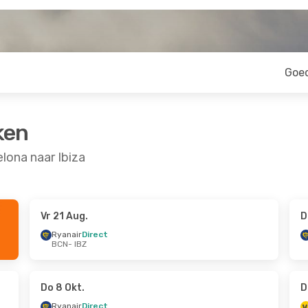
Goe
ken
lona naar Ibiza
Vr 21 Aug.
D
5 Sep.
Vr 23 Okt.
- Zo 25 Okt.
Ryanair
Direct
BCN
- IBZ
Vueling
Direct
BCN
- IBZ
Ryanair
Direct
IBZ
- BCN
Do 8 Okt.
D
Ryanair
Direct