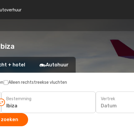
utoverhuur
Ibiza
cht + hotel
Autohuur
en
Alleen rechtstreekse vluchten
Bestemming
Vertrek
Datum
 zoeken