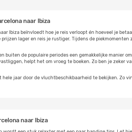
rcelona naar Ibiza
ar Ibiza beïnvloedt hoe je reis verloopt én hoeveel je betaal
 prijzen lager en reis je rustiger. Tijdens de piekmomenten
reizen buiten de populaire periodes een gemakkelijke manier o
astliggen, helpt het om vroeg te boeken. Zo ben je zeker van
hele jaar door de vluchtbeschikbaarheid te bekijken. Zo vin
celona naar Ibiza
 wordt een stuk relaxter met een paar handige tips. Let hie