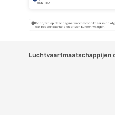
BCN
- IBZ
Do 8 Okt.
- Vr 9 Okt.
Wo 26 Aug.
- Do 
Ryanair
Direct
Vueling
Direct
BCN
- IBZ
BCN
- IBZ
Vueling
Direct
Ryanair
Direct
IBZ
- BCN
IBZ
- BCN
De prijzen op deze pagina waren beschikbaar in de af
dat beschikbaarheid en prijzen kunnen wijzigen.
Luchtvaartmaatschappijen di