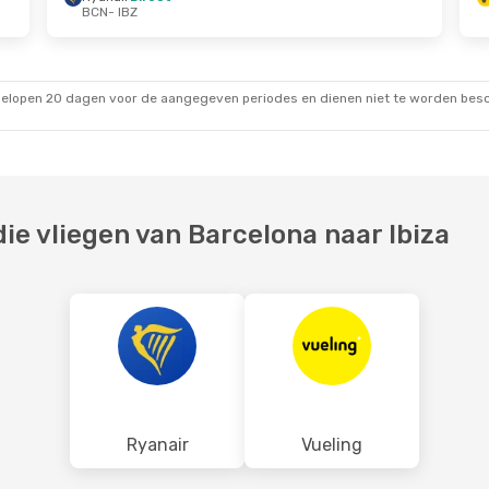
BCN
- IBZ
27 Aug.
Do 1 Okt.
- Di 6 Okt.
Ryanair
Direct
BCN
- IBZ
Ryanair
Direct
IBZ
- BCN
gelopen 20 dagen voor de aangegeven periodes en dienen niet te worden besch
e vliegen van Barcelona naar Ibiza
Ryanair
Vueling