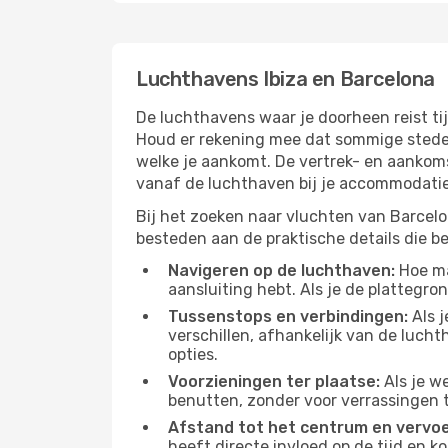
Luchthavens Ibiza en Barcelona
De luchthavens waar je doorheen reist ti
Houd er rekening mee dat sommige steden
welke je aankomt. De vertrek- en aankoms
vanaf de luchthaven bij je accommodatie 
Bij het zoeken naar vluchten van Barcelon
besteden aan de praktische details die bep
Navigeren op de luchthaven:
Hoe mak
aansluiting hebt. Als je de plattegron
Tussenstops en verbindingen:
Als j
verschillen, afhankelijk van de luch
opties.
Voorzieningen ter plaatse:
Als je w
benutten, zonder voor verrassingen 
Afstand tot het centrum en vervoe
heeft directe invloed op de tijd en k