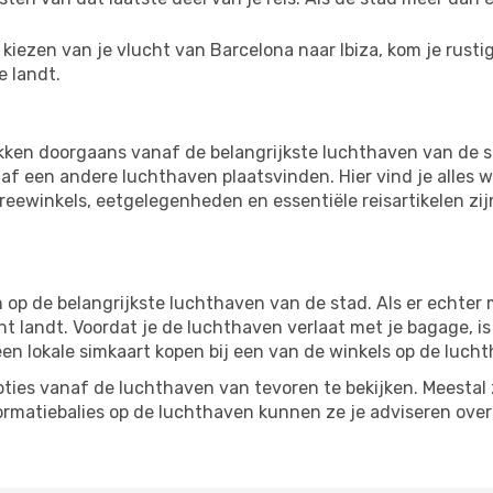
iezen van je vlucht van Barcelona naar Ibiza, kom je rustig
e landt.
ekken doorgaans vanaf de belangrijkste luchthaven van de 
f een andere luchthaven plaatsvinden. Hier vind je alles w
freewinkels, eetgelegenheden en essentiële reisartikelen zi
p de belangrijkste luchthaven van de stad. Als er echter me
cht landt. Voordat je de luchthaven verlaat met je bagage, i
een lokale simkaart kopen bij een van de winkels op de luch
ties vanaf de luchthaven van tevoren te bekijken. Meestal z
formatiebalies op de luchthaven kunnen ze je adviseren ove