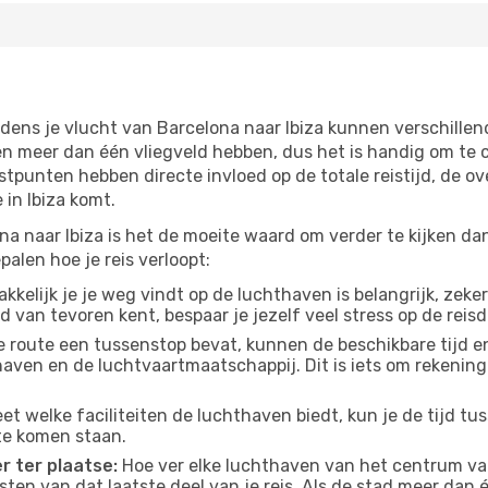
jdens je vlucht van Barcelona naar Ibiza kunnen verschillen
 meer dan één vliegveld hebben, dus het is handig om te co
tpunten hebben directe invloed op de totale reistijd, de o
in Ibiza komt.
a naar Ibiza is het de moeite waard om verder te kijken dan
alen hoe je reis verloopt:
kelijk je je weg vindt op de luchthaven is belangrijk, zeker
d van tevoren kent, bespaar je jezelf veel stress op de reisd
e route een tussenstop bevat, kunnen de beschikbare tijd en
thaven en de luchtvaartmaatschappij. Dit is iets om rekening
eet welke faciliteiten de luchthaven biedt, kun je de tijd t
te komen staan.
r ter plaatse:
Hoe ver elke luchthaven van het centrum van 
osten van dat laatste deel van je reis. Als de stad meer dan