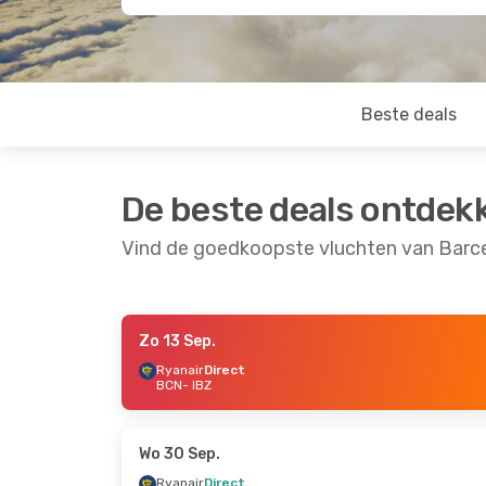
Beste deals
De beste deals ontdek
Vind de goedkoopste vluchten van Barce
Zo 13 Sep.
Za 5 Sep.
- Ma 7 Sep.
Ma 21 Sep.
- Vr 2
Ryanair
Direct
BCN
- IBZ
Vueling
Direct
Vueling
Direct
BCN
- IBZ
BCN
- IBZ
Ryanair
Direct
Ryanair
Direct
IBZ
- BCN
IBZ
- BCN
Wo 30 Sep.
Ryanair
Direct