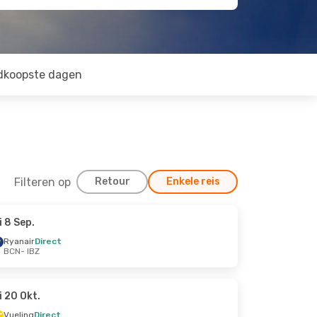
dkoopste dagen
Filteren op
Retour
Enkele reis
i 8 Sep.
Ryanair
Direct
BCN
- IBZ
i 20 Okt.
Vueling
Direct