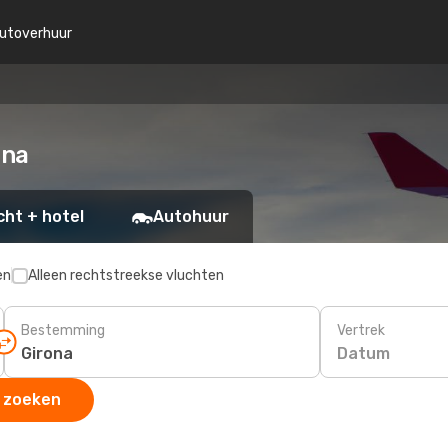
utoverhuur
ona
cht + hotel
Autohuur
en
Alleen rechtstreekse vluchten
Bestemming
Vertrek
Datum
 zoeken