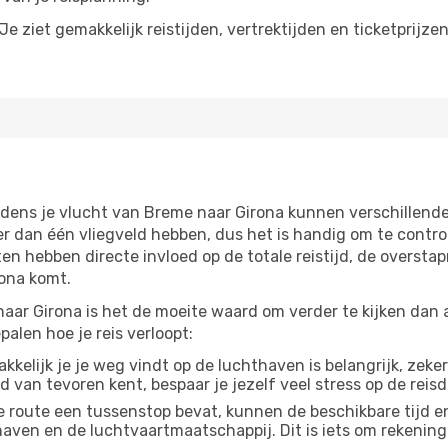
e ziet gemakkelijk reistijden, vertrektijden en ticketprijze
jdens je vlucht van Breme naar Girona kunnen verschillende
dan één vliegveld hebben, dus het is handig om te control
n hebben directe invloed op de totale reistijd, de oversta
rona komt.
aar Girona is het de moeite waard om verder te kijken dan a
alen hoe je reis verloopt:
kelijk je je weg vindt op de luchthaven is belangrijk, zeker
d van tevoren kent, bespaar je jezelf veel stress op de reisd
e route een tussenstop bevat, kunnen de beschikbare tijd en
thaven en de luchtvaartmaatschappij. Dit is iets om rekening