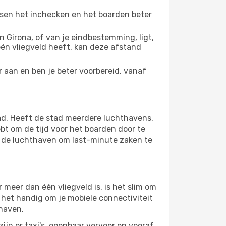
ussen het inchecken en het boarden beter
 Girona, of van je eindbestemming, ligt,
 één vliegveld heeft, kan deze afstand
 aan en ben je beter voorbereid, vanaf
ad. Heeft de stad meerdere luchthavens,
bt om de tijd voor het boarden door te
op de luchthaven om last-minute zaken te
meer dan één vliegveld is, is het slim om
s het handig om je mobiele connectiviteit
thaven.
ijn er taxi's, openbaar vervoer en vooraf