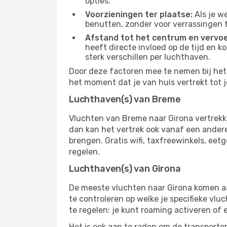
opties.
Voorzieningen ter plaatse:
Als je w
benutten, zonder voor verrassingen 
Afstand tot het centrum en vervoe
heeft directe invloed op de tijd en k
sterk verschillen per luchthaven.
Door deze factoren mee te nemen bij het 
het moment dat je van huis vertrekt tot j
Luchthaven(s) van Breme
Vluchten van Breme naar Girona vertrekk
dan kan het vertrek ook vanaf een andere 
brengen. Gratis wifi, taxfreewinkels, ee
regelen.
Luchthaven(s) van Girona
De meeste vluchten naar Girona komen aan
te controleren op welke je specifieke vlu
te regelen: je kunt roaming activeren of 
Het is ook aan te raden om de transportop