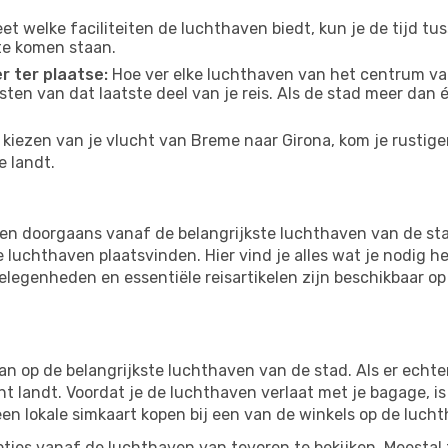
eet welke faciliteiten de luchthaven biedt, kun je de tijd t
te komen staan.
r ter plaatse:
Hoe ver elke luchthaven van het centrum van
osten van dat laatste deel van je reis. Als de stad meer dan
kiezen van je vlucht van Breme naar Girona, kom je rustiger
e landt.
en doorgaans vanaf de belangrijkste luchthaven van de st
luchthaven plaatsvinden. Hier vind je alles wat je nodig he
tgelegenheden en essentiële reisartikelen zijn beschikbaar 
 op de belangrijkste luchthaven van de stad. Als er echter 
cht landt. Voordat je de luchthaven verlaat met je bagage, i
een lokale simkaart kopen bij een van de winkels op de luch
ties vanaf de luchthaven van tevoren te bekijken. Meestal z