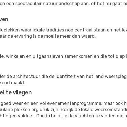
gen een spectaculair natuurlandschap aan, of het nu gaat 
even
lekken waar lokale tradities nog centraal staan en het lev
 maar de ervaring is de moeite meer dan waard.
ie, winkelen en uitgaansleven samenkomen en die tot diep i
de architectuur die de identiteit van het land weerspiegel
kend maakt.
i te vliegen
goed weer en een vol evenementenprogramma, maar ook ho
ire plekken erg druk zijn. Bekijk de lokale weersomstandi
htingen voldoet. Opodo helpt je de vluchten te vinden die p