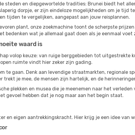
steden en diepgewortelde tradities: Brunei biedt het allem
slaperig dorpje, er zijn eindeloze mogelijkheden om je tijd 
n tijden te vergelijken, aangepast aan jouw reisplannen.
 tevoren plant, onze zoekmachine toont de scherpste prijzen
het bedenken wat je allemaal gaat doen als je eenmaal voet z
moeite waard is
chap volop keuze: van ruige berggebieden tot uitgestrekte k
open ruimte vindt hier zeker zijn gading.
 om te gaan. Denk aan levendige straatmarkten, regionale spe
r trekt je mee, de mensen zijn hartelijk, en de herinneringen 
sche plekken en musea die je meenemen naar het verleden 
 gevoel hebben dat je nog maar aan het begin staat.
ter en eigen aantrekkingskracht. Hier krijg je een idee van 
cor