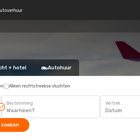
utoverhuur
cht + hotel
Autohuur
en
Alleen rechtstreekse vluchten
Bestemming
Vertrek
Datum
 zoeken