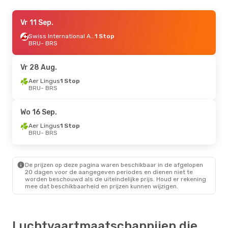
Za 29 Aug.
Vr 11 Sep.
- Ma 31 Aug.
Vueling
1 Stop
Swiss International Air Lines
1 Stop
BRU
BRU
- BRS
- BRS
Easyjet
1 Stop
BRS
- BRU
Vr 28 Aug.
Ma 12 Okt.
Aer Lingus
- Vr 16 Okt.
1 Stop
BRU
- BRS
Swiss International Air Lines
1 Stop
BRU
- BRS
Swiss International Air Lines
1 Stop
Wo 16 Sep.
BRS
- BRU
Aer Lingus
1 Stop
BRU
- BRS
Vr 18 Sep.
- Ma 21 Sep.
Swiss International Air Lines
1 Stop
BRU
- BRS
De prijzen op deze pagina waren beschikbaar in de afgelopen
Swiss International Air Lines
1 Stop
20 dagen voor de aangegeven periodes en dienen niet te
BRS
- BRU
worden beschouwd als de uiteindelijke prijs. Houd er rekening
mee dat beschikbaarheid en prijzen kunnen wijzigen.
Vr 11 Sep.
- Ma 14 Sep.
Swiss International Air Lines
1 Stop
BRU
- BRS
Luchtvaartmaatschappijen die
Swiss International Air Lines
1 Stop