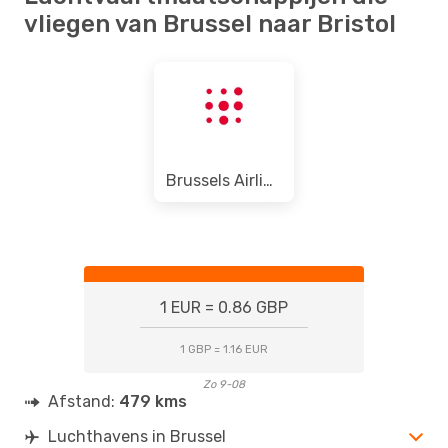
BRS
- BRU
vliegen van Brussel naar Bristol
Brussels Airlines
1 EUR = 0.86 GBP
1 GBP = 1.16 EUR
Zo 9-08
Afstand:
479 kms
Luchthavens in Brussel