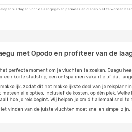
gelopen 20 dagen voor de aangegeven periodes en dienen niet te worden besch
aegu met Opodo en profiteer van de laag
s het perfecte moment om je vluchten te zoeken. Daegu heeft
or een korte stadstrip, een ontspannen vakantie of dat lange
akkelijk, zodat dit het makkelijkste deel van je reisplannin
et meteen alle opties, inclusief de kosten, op één plek. Welk
paalt hoe je reis begint. Wij helpen je om dit allemaal snel te 
t vinden van de juiste vluchten moet snel en simpel zijn, e