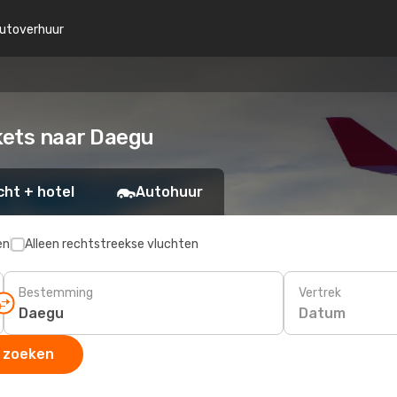
utoverhuur
ckets naar Daegu
cht + hotel
Autohuur
en
Alleen rechtstreekse vluchten
Bestemming
Vertrek
Datum
 zoeken