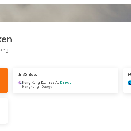
ken
Daegu
Di 22 Sep.
W
Okt.
Hong Kong Express Airways
Direct
Hongkong
- Daegu
u
m