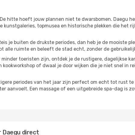
 De hitte hoeft jouw plannen niet te dwarsbomen. Daegu he
 kunstgaleries, topmusea en historische plekken die het ri
Reis je buiten de drukste periodes, dan heb je de mooiste pl
t alle ruimte en beleeft de stad echt, zonder de gebruikelij
 minder toeristen zijn, ontdek je de rustigere, dagelijkse k
n kookworkshop of dwaal je door wijken die je niet snel in re
tigere periodes van het jaar zijn perfect om echt tot rust 
ter aanvoelt. Een massage of een uitgebreide spa-dag is zove
r Daegu direct