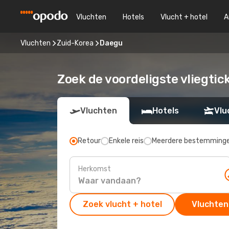
Vluchten
Hotels
Vlucht + hotel
A
Vluchten
Zuid-Korea
Daegu
Zoek de voordeligste vliegti
Vluchten
Hotels
Vlu
Retour
Enkele reis
Meerdere bestemming
Herkomst
Zoek vlucht + hotel
Vluchten