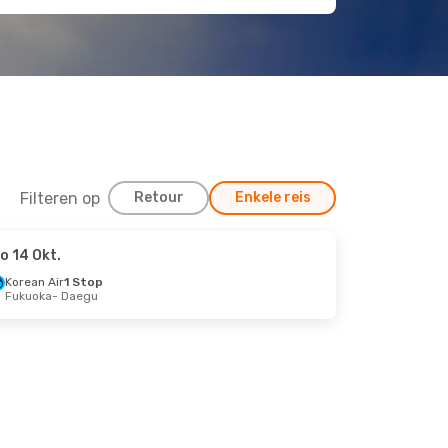
Filteren op
Retour
Enkele reis
o 14 Okt.
Korean Air
1 Stop
Fukuoka
- Daegu