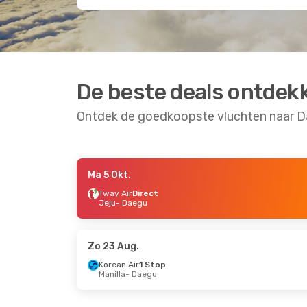
De beste deals ontdek
Ontdek de goedkoopste vluchten naar 
Ma 5 Okt.
Di 25 Aug.
- Ma 31 Aug.
Zo 4 Okt.
- Za 10 
Tway Air
Direct
Jeju
- Daegu
Tway Air
Direct
Korean Air
1 Stop
Tokyo
- Daegu
Amsterdam
- Daeg
Tway Air
Direct
Korean Air
1 Stop
Daegu
- Tokyo
Daegu
- Amsterda
Zo 23 Aug.
Korean Air
1 Stop
Manilla
- Daegu