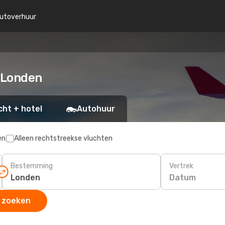
utoverhuur
 Londen
cht + hotel
Autohuur
en
Alleen rechtstreekse vluchten
Bestemming
Vertrek
Datum
 zoeken