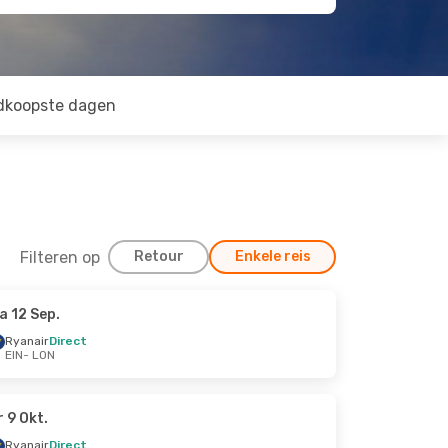
dkoopste dagen
Filteren op
Retour
Enkele reis
a 12 Sep.
Ryanair
Direct
EIN
- LON
r 9 Okt.
Ryanair
Direct