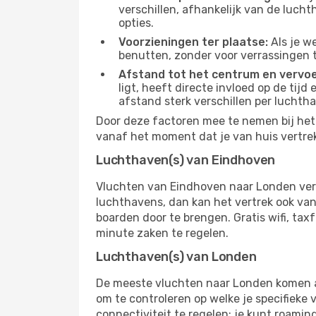
verschillen, afhankelijk van de luch
opties.
Voorzieningen ter plaatse:
Als je w
benutten, zonder voor verrassingen 
Afstand tot het centrum en vervoe
ligt, heeft directe invloed op de tijd
afstand sterk verschillen per luchth
Door deze factoren mee te nemen bij het 
vanaf het moment dat je van huis vertrekt
Luchthaven(s) van Eindhoven
Vluchten van Eindhoven naar Londen vert
luchthavens, dan kan het vertrek ook vana
boarden door te brengen. Gratis wifi, tax
minute zaken te regelen.
Luchthaven(s) van Londen
De meeste vluchten naar Londen komen aan
om te controleren op welke je specifieke 
connectiviteit te regelen: je kunt roamin