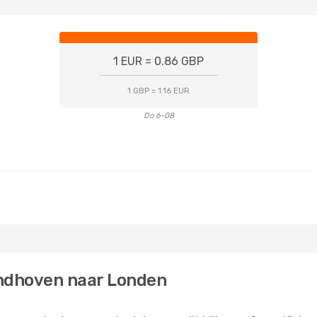
1 EUR = 0.86 GBP
1 GBP = 1.16 EUR
Do 6-08
indhoven naar Londen