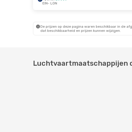
EIN
- LON
Zo 25 Okt.
- Do 29 Okt.
Do 8 Okt.
- Do 15 
Ryanair
Direct
Ryanair
Direct
EIN
- LON
EIN
- LON
Ryanair
Direct
Ryanair
Direct
LON
- EIN
LON
- EIN
De prijzen op deze pagina waren beschikbaar in de af
dat beschikbaarheid en prijzen kunnen wijzigen.
Luchtvaartmaatschappijen d