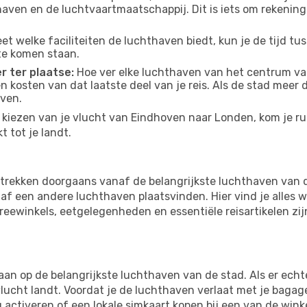
thaven en de luchtvaartmaatschappij. Dit is iets om rekening
eet welke faciliteiten de luchthaven biedt, kun je de tijd t
te komen staan.
r ter plaatse:
Hoe ver elke luchthaven van het centrum va
 en kosten van dat laatste deel van je reis. Als de stad meer
aven.
kiezen van je vlucht van Eindhoven naar Londen, kom je rus
 tot je landt.
rekken doorgaans vanaf de belangrijkste luchthaven van d
f een andere luchthaven plaatsvinden. Hier vind je alles w
freewinkels, eetgelegenheden en essentiële reisartikelen zi
 op de belangrijkste luchthaven van de stad. Als er echter 
vlucht landt. Voordat je de luchthaven verlaat met je bagag
g activeren of een lokale simkaart kopen bij een van de wink