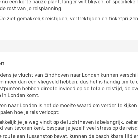
nu een korte pauze plant, langer wilt blijven, of specifieke 
e rest van je reisplanning.
e ziet gemakkelijk reistijden, vertrektijden en ticketprijze
en
jdens je vlucht van Eindhoven naar Londen kunnen verschil
 meer dan één vliegveld hebben, dus het is handig om te co
tpunten hebben directe invloed op de totale reistijd, de o
 in Londen komt.
en naar Londen is het de moeite waard om verder te kijken 
alen hoe je reis verloopt:
kelijk je je weg vindt op de luchthaven is belangrijk, zeker
d van tevoren kent, bespaar je jezelf veel stress op de reisd
e route een tussenstop bevat, kunnen de beschikbare tijd en