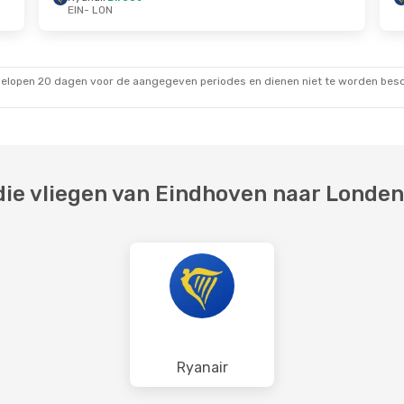
EIN
- LON
Okt.
Di 25 Aug.
- Do 27 Aug.
Ryanair
Direct
EIN
- LON
Ryanair
Direct
LON
- EIN
gelopen 20 dagen voor de aangegeven periodes en dienen niet te worden besch
ie vliegen van Eindhoven naar Londen
Ryanair