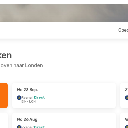
Goe
ken
hoven naar Londen
Wo 23 Sep.
Z
Sep.
Wo 30 Sep.
- Do 1 Okt.
Ryanair
Direct
EIN
- LON
Ryanair
Direct
EIN
- LON
Ryanair
Direct
LON
- EIN
Wo 26 Aug.
V
Ryanair
Direct