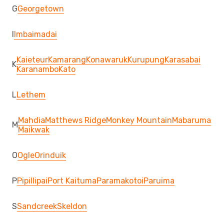
G
Georgetown
I
Imbaimadai
Kaieteur
Kamarang
Konawaruk
Kurupung
Karasabai
K
Karanambo
Kato
L
Lethem
Mahdia
Matthews Ridge
Monkey Mountain
Mabaruma
M
Maikwak
O
Ogle
Orinduik
P
Pipillipai
Port Kaituma
Paramakotoi
Paruima
S
Sandcreek
Skeldon