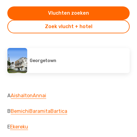
Vluchten zoeken
Zoek vlucht + hotel
Georgetown
A
Aishalton
Annai
B
Bemichi
Baramita
Bartica
E
Ekereku