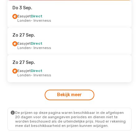
Inverness
- Amsterdam
Do 3 Sep.
Do 27 Aug.
Easyjet
Direct
- Do 3 Sep.
Londen
- Inverness
British Airways
1 Stop
Brussel
- Inverness
British Airways
1 Stop
Zo 27 Sep.
Inverness
- Brussel
Easyjet
Direct
Londen
- Inverness
Do 17 Sep.
- Do 24 Sep.
British Airways
1 Stop
Zo 27 Sep.
Brussel
- Inverness
British Airways
1 Stop
Easyjet
Direct
Inverness
- Brussel
Londen
- Inverness
Ma 28 Sep.
- Wo 7 Okt.
Bekijk meer
British Airways
1 Stop
Amsterdam
- Inverness
British Airways
1 Stop
Inverness
- Amsterdam
De prijzen op deze pagina waren beschikbaar in de afgelopen
20 dagen voor de aangegeven periodes en dienen niet te
worden beschouwd als de uiteindelijke prijs. Houd er rekening
mee dat beschikbaarheid en prijzen kunnen wijzigen.