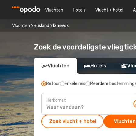
Vluchten
Hotels
Vlucht + hotel
A
Vluchten
Rusland
Izhevsk
Zoek de voordeligste vliegtic
Vluchten
Hotels
Vlu
Retour
Enkele reis
Meerdere bestemming
Herkomst
Zoek vlucht + hotel
Vluchten