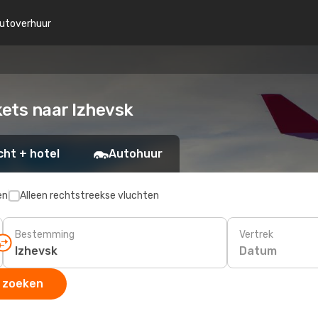
utoverhuur
kets naar Izhevsk
cht + hotel
Autohuur
en
Alleen rechtstreekse vluchten
Bestemming
Vertrek
Datum
 zoeken