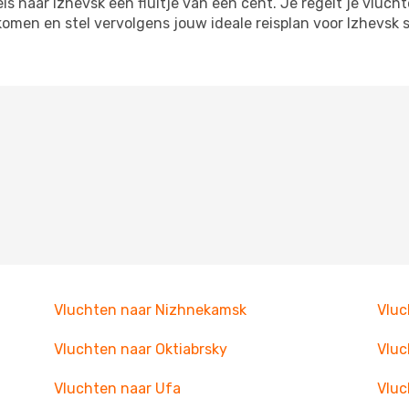
 naar Izhevsk een fluitje van een cent. Je regelt je vlucht
tkomen en stel vervolgens jouw ideale reisplan voor Izhevs
Vluchten naar Nizhnekamsk
Vluc
Vluchten naar Oktiabrsky
Vluc
Vluchten naar Ufa
Vluc