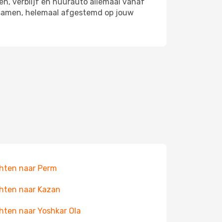
en, verblijf en huurauto allemaal vanaf
k samen, helemaal afgestemd op jouw
hten naar Perm
hten naar Kazan
hten naar Yoshkar Ola