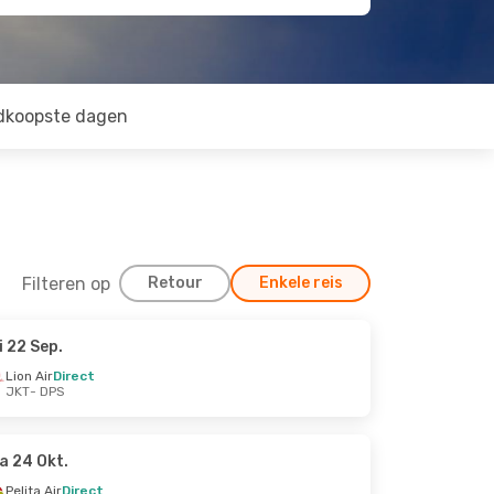
dkoopste dagen
Filteren op
Retour
Enkele reis
i 22 Sep.
Lion Air
Direct
JKT
- DPS
a 24 Okt.
Pelita Air
Direct