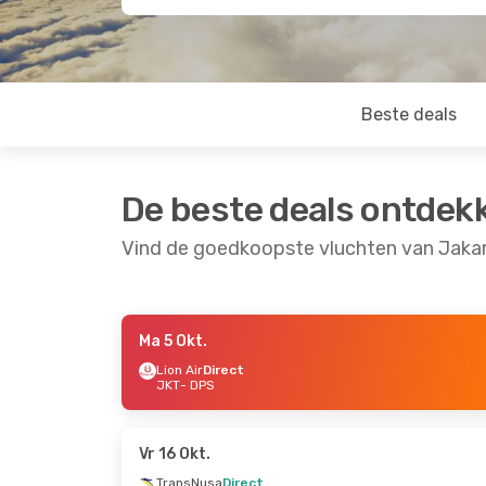
Beste deals
De beste deals ontdek
Vind de goedkoopste vluchten van Jakar
Ma 5 Okt.
Do 17 Sep.
- Ma 21 Sep.
Do 3 Sep.
- Ma 7 S
Lion Air
Direct
JKT
- DPS
TransNusa
Direct
Lion Air
Direct
JKT
- DPS
JKT
- DPS
TransNusa
Direct
TransNusa
Direct
DPS
- JKT
DPS
- JKT
Vr 16 Okt.
TransNusa
Direct