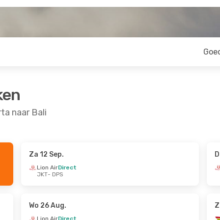
Goe
ken
ta naar Bali
Za 12 Sep.
D
ep.
Wo 14 Okt.
- Wo 14 Okt.
Lion Air
Direct
JKT
- DPS
TransNusa
Direct
JKT
- DPS
Lion Air
Direct
DPS
- JKT
Wo 26 Aug.
Z
Lion Air
Direct