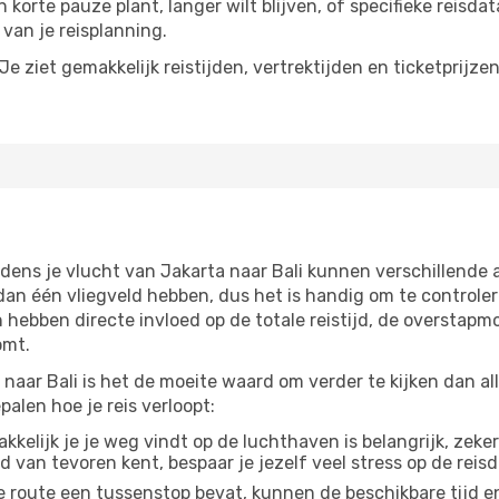
n korte pauze plant, langer wilt blijven, of specifieke reisda
van je reisplanning.
e ziet gemakkelijk reistijden, vertrektijden en ticketprijze
jdens je vlucht van Jakarta naar Bali kunnen verschillende 
 één vliegveld hebben, dus het is handig om te controlere
ebben directe invloed op de totale reistijd, de overstapmo
omt.
naar Bali is het de moeite waard om verder te kijken dan al
alen hoe je reis verloopt:
kelijk je je weg vindt op de luchthaven is belangrijk, zeker
d van tevoren kent, bespaar je jezelf veel stress op de reisd
e route een tussenstop bevat, kunnen de beschikbare tijd en