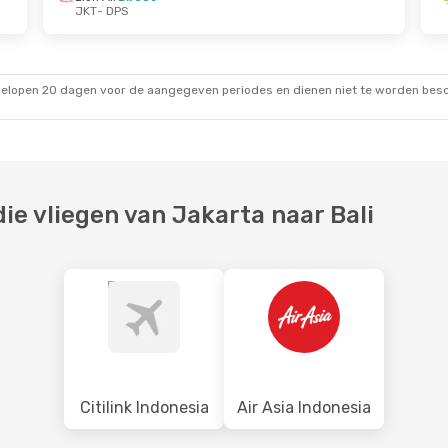
JKT
- DPS
kt.
Wo 21 Okt.
- Do 29 Okt.
irect
Lion Air
Direct
JKT
- DPS
irect
Wings Air
1 Stop
DPS
- JKT
gelopen 20 dagen voor de aangegeven periodes en dienen niet te worden besch
e vliegen van Jakarta naar Bali
Citilink Indonesia
Air Asia Indonesia