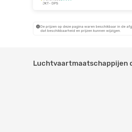
JKT
- DPS
Vr 28 Aug.
- Vr 28 Aug.
Zo 4 Okt.
- Do 8 O
TransNusa
Direct
Batik Air Malaysia
D
JKT
- DPS
JKT
- DPS
Air Asia Indonesia
Batik Air Malaysia
D
Direct
DPS
- JKT
De prijzen op deze pagina waren beschikbaar in de af
DPS
- JKT
dat beschikbaarheid en prijzen kunnen wijzigen.
Luchtvaartmaatschappijen di