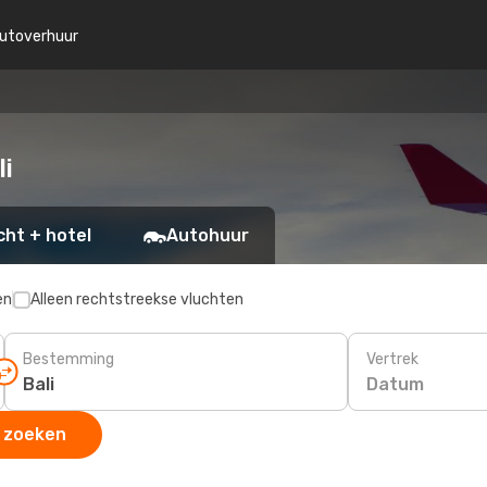
utoverhuur
li
cht + hotel
Autohuur
en
Alleen rechtstreekse vluchten
Bestemming
Vertrek
Datum
 zoeken