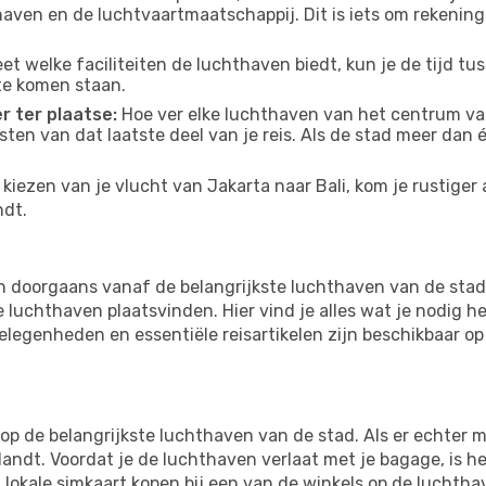
thaven en de luchtvaartmaatschappij. Dit is iets om rekening
eet welke faciliteiten de luchthaven biedt, kun je de tijd t
te komen staan.
r ter plaatse:
Hoe ver elke luchthaven van het centrum van 
osten van dat laatste deel van je reis. Als de stad meer dan
iezen van je vlucht van Jakarta naar Bali, kom je rustiger 
ndt.
en doorgaans vanaf de belangrijkste luchthaven van de sta
luchthaven plaatsvinden. Hier vind je alles wat je nodig he
tgelegenheden en essentiële reisartikelen zijn beschikbaar 
 de belangrijkste luchthaven van de stad. Als er echter mee
 landt. Voordat je de luchthaven verlaat met je bagage, is h
 lokale simkaart kopen bij een van de winkels op de luchtha