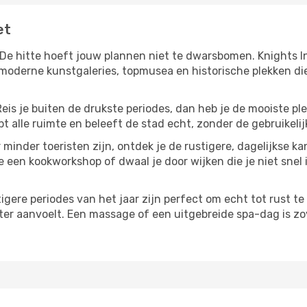
et
 De hitte hoeft jouw plannen niet te dwarsbomen. Knights I
moderne kunstgaleries, topmusea en historische plekken die
Reis je buiten de drukste periodes, dan heb je de mooiste pl
t alle ruimte en beleeft de stad echt, zonder de gebruikelij
 minder toeristen zijn, ontdek je de rustigere, dagelijkse ka
e een kookworkshop of dwaal je door wijken die je niet snel i
tigere periodes van het jaar zijn perfect om echt tot rust 
ter aanvoelt. Een massage of een uitgebreide spa-dag is zove