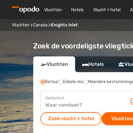
Vluchten
Hotels
Vlucht + hotel
A
Vluchten
Canada
Knights Inlet
Zoek de voordeligste vliegtick
Vluchten
Hotels
Vlu
Retour
Enkele reis
Meerdere bestemming
Herkomst
Zoek vlucht + hotel
Vluchten