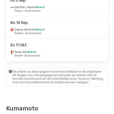
Do 3 Sep.
Di 27 Okt.
Jetstar Japan
- Vr 30 Okt.
Direct
Tokyo
- Kumamoto
Tigerair Taiwan
Direct
Tainan
- Kumamoto
Tigerair Taiwan
Direct
Wo 16 Sep.
Kumamoto
- Tainan
Japan Airlines
Direct
Osaka
- Kumamoto
Za 29 Aug.
- Do 3 Sep.
Korean Air
1 Stop
Zo 11 Okt.
Busan
- Kumamoto
Korean Air
1 Stop
Tway Air
Direct
Kumamoto
- Busan
Seoel
- Kumamoto
Do 1 Okt.
- Zo 4 Okt.
De prijzen op deze pagina waren beschikbaar in de afgelopen
China Airlines
Direct
20 dagen voor de aangegeven periodes en dienen niet te
Taipei
- Kumamoto
worden beschouwd als de uiteindelijke prijs. Houd er rekening
China Airlines
Direct
mee dat beschikbaarheid en prijzen kunnen wijzigen.
Kumamoto
- Taipei
Kumamoto