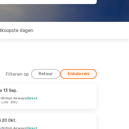
dkoopste dagen
Filteren op
Retour
Enkele reis
o 13 Sep.
British Airways
Direct
LON
- BRU
i 20 Okt.
British Airways
Direct