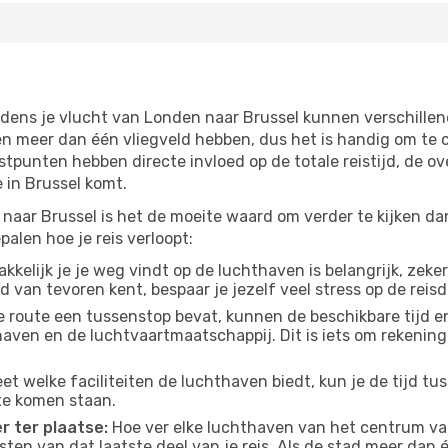
jdens je vlucht van Londen naar Brussel kunnen verschillen
 meer dan één vliegveld hebben, dus het is handig om te co
tpunten hebben directe invloed op de totale reistijd, de o
 in Brussel komt.
naar Brussel is het de moeite waard om verder te kijken dan
alen hoe je reis verloopt:
kelijk je je weg vindt op de luchthaven is belangrijk, zeker
d van tevoren kent, bespaar je jezelf veel stress op de reisd
e route een tussenstop bevat, kunnen de beschikbare tijd en
thaven en de luchtvaartmaatschappij. Dit is iets om rekening
eet welke faciliteiten de luchthaven biedt, kun je de tijd t
te komen staan.
r ter plaatse:
Hoe ver elke luchthaven van het centrum van
osten van dat laatste deel van je reis. Als de stad meer dan