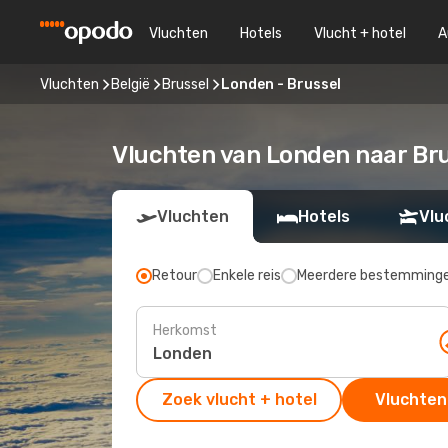
Vluchten
Hotels
Vlucht + hotel
A
Vluchten
België
Brussel
Londen - Brussel
Vluchten van Londen naar Br
Vluchten
Hotels
Vlu
Retour
Enkele reis
Meerdere bestemming
Herkomst
Zoek vlucht + hotel
Vluchten