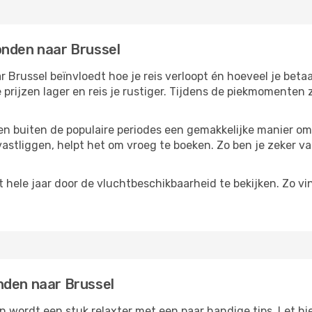
onden naar Brussel
Brussel beïnvloedt hoe je reis verloopt én hoeveel je betaal
 prijzen lager en reis je rustiger. Tijdens de piekmomenten
reizen buiten de populaire periodes een gemakkelijke manier o
astliggen, helpt het om vroeg te boeken. Zo ben je zeker van
hele jaar door de vluchtbeschikbaarheid te bekijken. Zo vin
nden naar Brussel
 wordt een stuk relaxter met een paar handige tips. Let hi