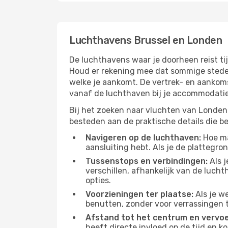
Luchthavens Brussel en Londen
De luchthavens waar je doorheen reist ti
Houd er rekening mee dat sommige steden
welke je aankomt. De vertrek- en aankoms
vanaf de luchthaven bij je accommodatie
Bij het zoeken naar vluchten van Londen 
besteden aan de praktische details die bep
Navigeren op de luchthaven:
Hoe mak
aansluiting hebt. Als je de plattegron
Tussenstops en verbindingen:
Als j
verschillen, afhankelijk van de luch
opties.
Voorzieningen ter plaatse:
Als je w
benutten, zonder voor verrassingen 
Afstand tot het centrum en vervoe
heeft directe invloed op de tijd en k