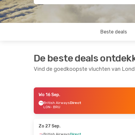
Beste deals
De beste deals ontdek
Vind de goedkoopste vluchten van Lond
Wo 16 Sep.
Do 3 Sep.
- Ma 7 Sep.
Za 19 Sep.
- Za 
British Airways
Direct
LON
- BRU
Brussels Airlines
Direct
Brussels Airline
LON
- BRU
LON
- BRU
Brussels Airlines
Direct
Brussels Airline
BRU
- LON
BRU
- LON
Zo 27 Sep.
British Airways
Direct