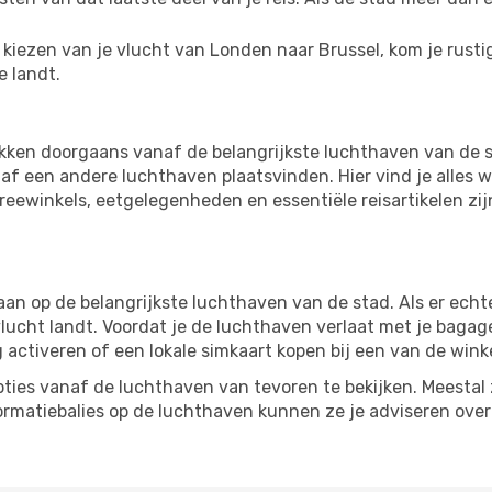
kiezen van je vlucht van Londen naar Brussel, kom je rustig
e landt.
kken doorgaans vanaf de belangrijkste luchthaven van de 
f een andere luchthaven plaatsvinden. Hier vind je alles w
freewinkels, eetgelegenheden en essentiële reisartikelen zi
 op de belangrijkste luchthaven van de stad. Als er echter
vlucht landt. Voordat je de luchthaven verlaat met je bagag
g activeren of een lokale simkaart kopen bij een van de wink
ties vanaf de luchthaven van tevoren te bekijken. Meestal z
formatiebalies op de luchthaven kunnen ze je adviseren ove