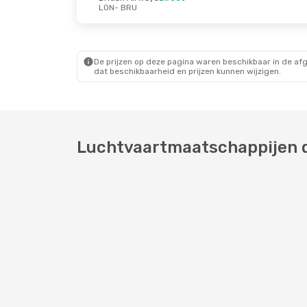
LON
- BRU
Zo 27 Sep.
- Di 29 Sep.
Ma 24 Aug.
- Do
Brussels Airlines
Direct
Brussels Airline
LON
- BRU
LON
- BRU
Brussels Airlines
Direct
Brussels Airline
BRU
- LON
BRU
- LON
De prijzen op deze pagina waren beschikbaar in de af
dat beschikbaarheid en prijzen kunnen wijzigen.
Luchtvaartmaatschappijen d