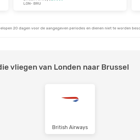
LON
- BRU
 27 Aug.
Za 24 Okt.
- Zo 25 Okt.
s
Direct
Brussels Airlines
Direct
LON
- BRU
s
Direct
Brussels Airlines
Direct
BRU
- LON
gelopen 20 dagen voor de aangegeven periodes en dienen niet te worden besch
ie vliegen van Londen naar Brussel
British Airways