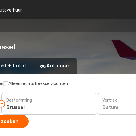
utoverhuur
ussel
cht + hotel
Autohuur
en
Alleen rechtstreekse vluchten
Bestemming
Vertrek
Datum
 zoeken