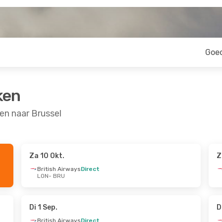
Goe
ken
en naar Brussel
Za 10 Okt.
Z
19 Sep.
Za 17 Okt.
- Zo 18 Okt.
British Airways
Direct
LON
- BRU
s
Direct
Brussels Airlines
Direct
LON
- BRU
s
Direct
Brussels Airlines
Direct
BRU
- LON
Di 1 Sep.
D
British Airways
Direct