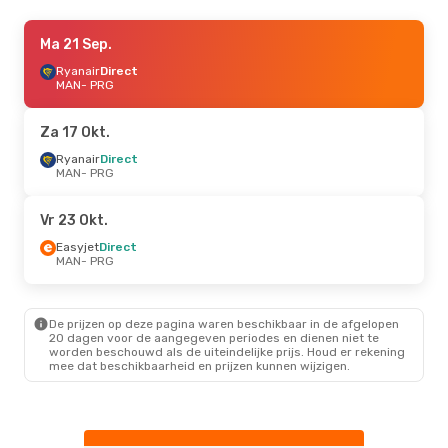
Ma 7 Sep.
Ma 21 Sep.
- Di 8 Sep.
Ryanair
Ryanair
Direct
Direct
MAN
MAN
- PRG
- PRG
Ryanair
Direct
PRG
- MAN
Za 17 Okt.
Za 19 Sep.
Ryanair
Direct
- Ma 21 Sep.
MAN
- PRG
Ryanair
Direct
MAN
- PRG
Easyjet
Direct
Vr 23 Okt.
PRG
- MAN
Easyjet
Direct
MAN
- PRG
Ma 24 Aug.
- Do 27 Aug.
Ryanair
Direct
MAN
- PRG
De prijzen op deze pagina waren beschikbaar in de afgelopen
Ryanair
Direct
20 dagen voor de aangegeven periodes en dienen niet te
PRG
- MAN
worden beschouwd als de uiteindelijke prijs. Houd er rekening
mee dat beschikbaarheid en prijzen kunnen wijzigen.