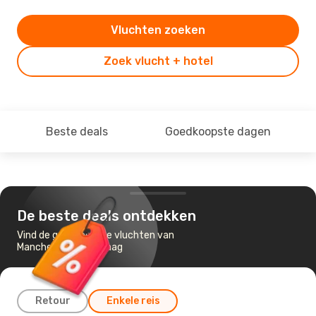
Vluchten zoeken
Zoek vlucht + hotel
Beste deals
Goedkoopste dagen
De beste deals ontdekken
Vind de goedkoopste vluchten van
Manchester naar Praag
Retour
Enkele reis