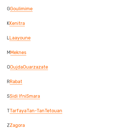
G
Goulimime
K
Kenitra
L
Laayoune
M
Meknes
O
Oujda
Ouarzazate
R
Rabat
S
Sidi Ifni
Smara
T
Tarfaya
Tan-Tan
Tetouan
Z
Zagora