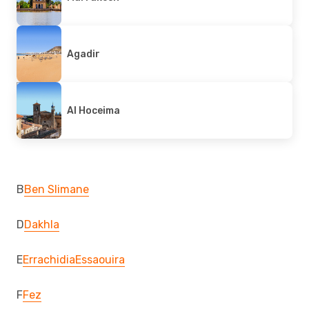
Agadir
Al Hoceima
B
Ben Slimane
D
Dakhla
E
Errachidia
Essaouira
F
Fez