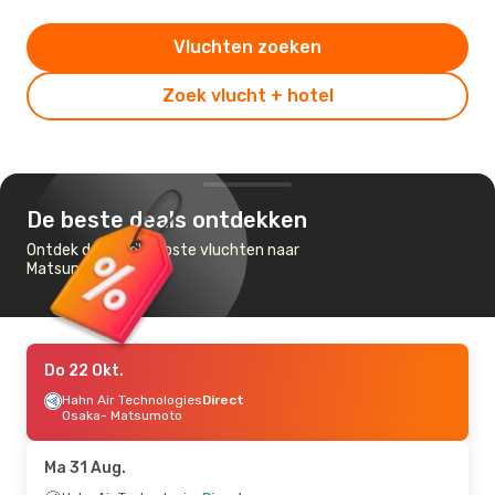
Vluchten zoeken
Zoek vlucht + hotel
De beste deals ontdekken
Ontdek de goedkoopste vluchten naar
Matsumoto
Do 22 Okt.
Hahn Air Technologies
Direct
Osaka
- Matsumoto
Ma 31 Aug.