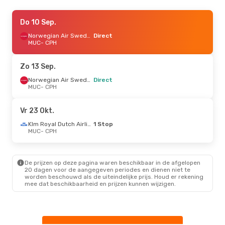
Za 12 Sep.
Do 10 Sep.
- Ma 14 Sep.
Lufthansa
Direct
Norwegian Air Sweden
Direct
MUC
MUC
- CPH
- CPH
Lufthansa
Direct
CPH
- MUC
Zo 13 Sep.
Vr 30 Okt.
- Zo 1 Nov.
Norwegian Air Sweden
Direct
MUC
- CPH
Lufthansa
Direct
MUC
- CPH
Lufthansa
Direct
Vr 23 Okt.
CPH
- MUC
Klm Royal Dutch Airlines
1 Stop
MUC
- CPH
Zo 20 Sep.
- Za 26 Sep.
Lufthansa
Direct
MUC
- CPH
De prijzen op deze pagina waren beschikbaar in de afgelopen
Lufthansa
Direct
20 dagen voor de aangegeven periodes en dienen niet te
CPH
- MUC
worden beschouwd als de uiteindelijke prijs. Houd er rekening
mee dat beschikbaarheid en prijzen kunnen wijzigen.
Do 27 Aug.
- Za 29 Aug.
Lufthansa
Direct
MUC
- CPH
Lufthansa
Direct