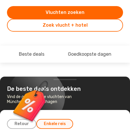
Vluchten zoeken
Zoek vlucht + hotel
Beste deals
Goedkoopste dagen
De beste deals ontdekken
Vind de goedkoopste vluchten van
München naar Kopenhagen
Retour
Enkele reis