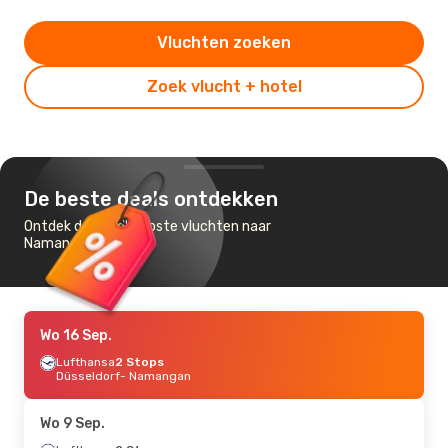
Vluchten zoeken
Zoek vlucht + hotel
De beste deals ontdekken
Ontdek de goedkoopste vluchten naar
Namangan
Wo 16 Sep.
Lufthansa
2 Stops
Düsseldorf
- Namangan
Wo 9 Sep.