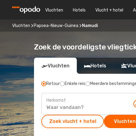
Vluchten
Hotels
Vlucht + hotel
A
Vluchten
Papoea-Nieuw-Guinea
Namudi
Zoek de voordeligste vliegti
Vluchten
Hotels
Vlu
Retour
Enkele reis
Meerdere bestemming
Herkomst
Zoek vlucht + hotel
Vluchten