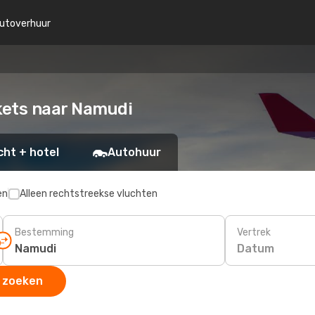
utoverhuur
ckets naar Namudi
cht + hotel
Autohuur
en
Alleen rechtstreekse vluchten
Bestemming
Vertrek
Datum
 zoeken