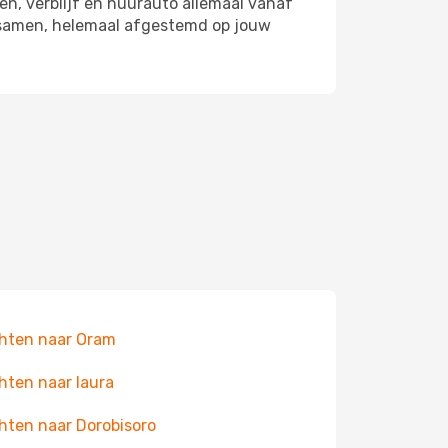
en, verblijf en huurauto allemaal vanaf
i samen, helemaal afgestemd op jouw
hten naar Oram
hten naar Iaura
hten naar Dorobisoro