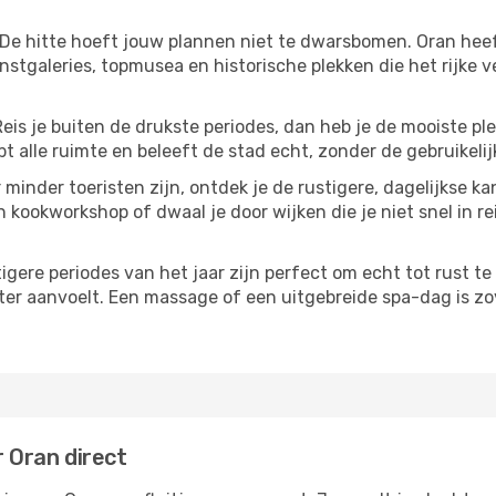
 De hitte hoeft jouw plannen niet te dwarsbomen. Oran hee
stgaleries, topmusea en historische plekken die het rijke 
Reis je buiten de drukste periodes, dan heb je de mooiste pl
t alle ruimte en beleeft de stad echt, zonder de gebruikelij
 minder toeristen zijn, ontdek je de rustigere, dagelijkse ka
n kookworkshop of dwaal je door wijken die je niet snel in re
tigere periodes van het jaar zijn perfect om echt tot rust 
ter aanvoelt. Een massage of een uitgebreide spa-dag is zove
r Oran direct