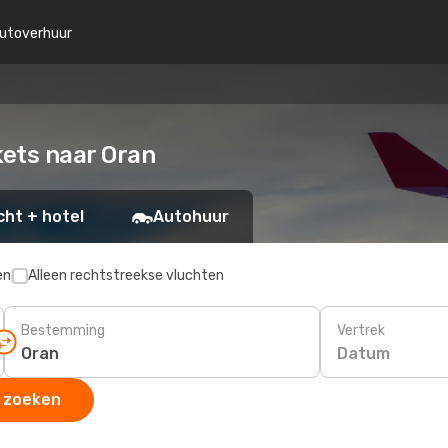
utoverhuur
kets naar Oran
cht + hotel
Autohuur
en
Alleen rechtstreekse vluchten
Bestemming
Vertrek
Datum
 zoeken