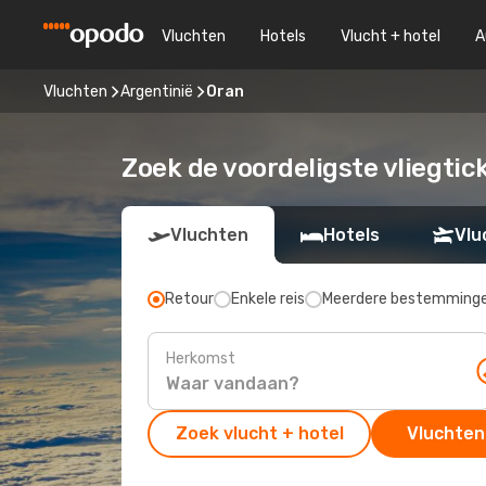
Vluchten
Hotels
Vlucht + hotel
A
Vluchten
Argentinië
Oran
Zoek de voordeligste vliegtic
Vluchten
Hotels
Vlu
Retour
Enkele reis
Meerdere bestemming
Herkomst
Zoek vlucht + hotel
Vluchten