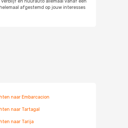
 verblijf en huurauto allemaal vanaf één
, helemaal afgestemd op jouw interesses
hten naar Embarcacion
hten naar Tartagal
hten naar Tarija