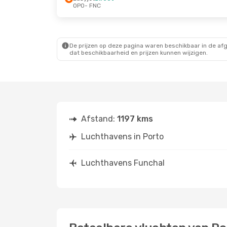
OPO
- FNC
Ma 31 Aug.
- Wo 2 Sep.
Ryanair
Direct
OPO
- FNC
Ryanair
Direct
FNC
- OPO
De prijzen op deze pagina waren beschikbaar in de af
dat beschikbaarheid en prijzen kunnen wijzigen.
Afstand:
1197 kms
Luchthavens in Porto
Luchthavens Funchal