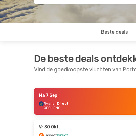
Beste deals
De beste deals ontdek
Vind de goedkoopste vluchten van Porto
Ma 7 Sep.
Ma 14 Sep.
- Ma 21 Sep.
Vr 11 Sep.
- Ma 14 
Ryanair
Direct
OPO
- FNC
Ryanair
Direct
Ryanair
Direct
OPO
- FNC
OPO
- FNC
Ryanair
Direct
Ryanair
Direct
FNC
- OPO
FNC
- OPO
Vr 30 Okt.
Easyjet
Direct