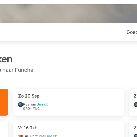
Goe
ken
 naar Funchal
Zo 20 Sep.
Z
Sep.
Di 13 Okt.
- Vr 16 Okt.
Ryanair
Direct
OPO
- FNC
Ryanair
Direct
OPO
- FNC
TAP Portugal
Direct
FNC
- OPO
Vr 16 Okt.
Z
TAP Portugal
Direct