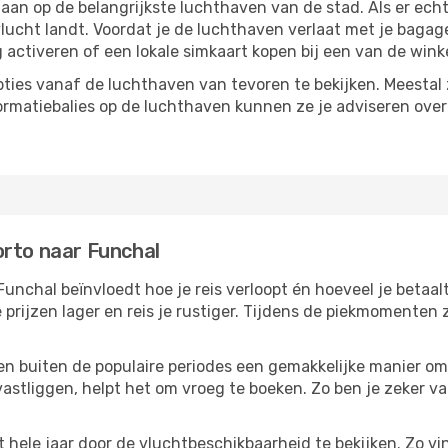
n op de belangrijkste luchthaven van de stad. Als er echter
vlucht landt. Voordat je de luchthaven verlaat met je bagag
g activeren of een lokale simkaart kopen bij een van de wink
ties vanaf de luchthaven van tevoren te bekijken. Meestal z
formatiebalies op de luchthaven kunnen ze je adviseren ove
orto naar Funchal
unchal beïnvloedt hoe je reis verloopt én hoeveel je betaalt
 prijzen lager en reis je rustiger. Tijdens de piekmomenten
reizen buiten de populaire periodes een gemakkelijke manier o
astliggen, helpt het om vroeg te boeken. Zo ben je zeker van
ele jaar door de vluchtbeschikbaarheid te bekijken. Zo vind