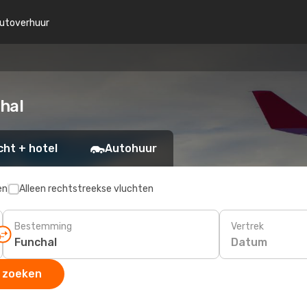
utoverhuur
hal
cht + hotel
Autohuur
en
Alleen rechtstreekse vluchten
Bestemming
Vertrek
Datum
 zoeken