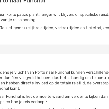
rto naar Funchal
en korte pauze plant, langer wilt blijven, of specifieke reis
van je reisplanning.
e ziet gemakkelijk reistijden, vertrektijden en ticketprijze
jdens je vlucht van Porto naar Funchal kunnen verschillend
dan één vliegveld hebben, dus het is handig om te control
n hebben directe invloed op de totale reistijd, de oversta
nchal komt.
ar Funchal is het de moeite waard om verder te kijken dan 
alen hoe je reis verloopt: