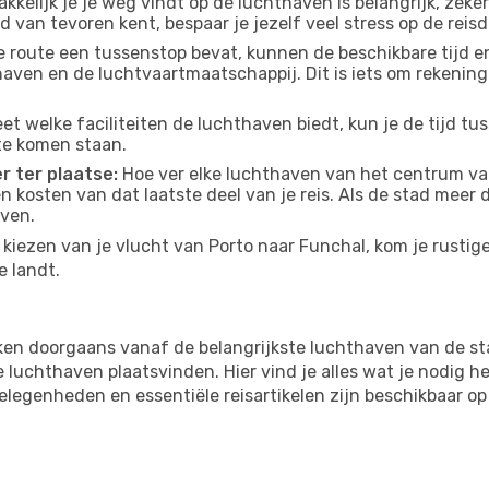
kelijk je je weg vindt op de luchthaven is belangrijk, zeker
d van tevoren kent, bespaar je jezelf veel stress op de reisd
e route een tussenstop bevat, kunnen de beschikbare tijd en
thaven en de luchtvaartmaatschappij. Dit is iets om rekening
eet welke faciliteiten de luchthaven biedt, kun je de tijd t
te komen staan.
r ter plaatse:
Hoe ver elke luchthaven van het centrum va
 en kosten van dat laatste deel van je reis. Als de stad meer
aven.
kiezen van je vlucht van Porto naar Funchal, kom je rustige
e landt.
ken doorgaans vanaf de belangrijkste luchthaven van de st
luchthaven plaatsvinden. Hier vind je alles wat je nodig he
tgelegenheden en essentiële reisartikelen zijn beschikbaar 