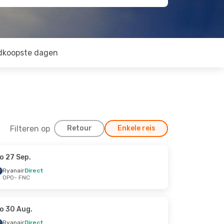
dkoopste dagen
Filteren op
Retour
Enkele reis
o 27 Sep.
Ryanair
Direct
OPO
- FNC
o 30 Aug.
Ryanair
Direct