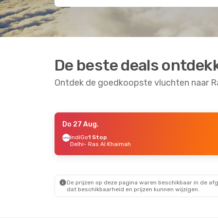
De beste deals ontdek
Ontdek de goedkoopste vluchten naar R
Do 27 Aug.
Za 3 Okt.
- Vr 9 Okt.
IndiGo
1 Stop
Delhi
- Ras Al Khaimah
IndiGo
1 Stop
Amsterdam
- Ras Al Khaimah
IndiGo
1 Stop
Ras Al Khaimah
- Amsterdam
De prijzen op deze pagina waren beschikbaar in de af
dat beschikbaarheid en prijzen kunnen wijzigen.