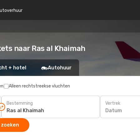
utoverhuur
kets naar Ras al Khaimah
cht + hotel
Autohuur
en
Alleen rechtstreekse vluchten
Bestemming
Vertrek
Datum
 zoeken