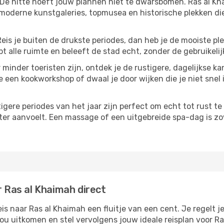
 De hitte hoeft jouw plannen niet te dwarsbomen. Ras al Kh
moderne kunstgaleries, topmusea en historische plekken die
Reis je buiten de drukste periodes, dan heb je de mooiste pl
t alle ruimte en beleeft de stad echt, zonder de gebruikelij
 minder toeristen zijn, ontdek je de rustigere, dagelijkse ka
e een kookworkshop of dwaal je door wijken die je niet snel i
tigere periodes van het jaar zijn perfect om echt tot rust 
ter aanvoelt. Een massage of een uitgebreide spa-dag is zove
r Ras al Khaimah direct
 naar Ras al Khaimah een fluitje van een cent. Je regelt je
jou uitkomen en stel vervolgens jouw ideale reisplan voor