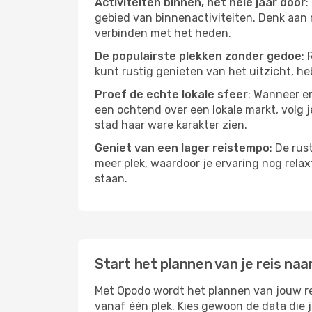
Activiteiten binnen, het hele jaar door
:
gebied van binnenactiviteiten. Denk aan 
verbinden met het heden.
De populairste plekken zonder gedoe
: 
kunt rustig genieten van het uitzicht, heb
Proef de echte lokale sfeer
: Wanneer er
een ochtend over een lokale markt, volg j
stad haar ware karakter zien.
Geniet van een lager reistempo
: De rus
meer plek, waardoor je ervaring nog relax
staan.
Start het plannen van je reis naa
Met Opodo wordt het plannen van jouw reis
vanaf één plek. Kies gewoon de data die 