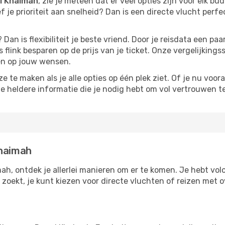
al Khaimah
, zie je meteen dat er veel opties zijn voor elk bud
ef je prioriteit aan snelheid? Dan is een directe vlucht perfe
? Dan is flexibiliteit je beste vriend. Door je reisdata een 
 flink besparen op de prijs van je ticket. Onze vergelijkings
men op jouw wensen.
 te maken als je alle opties op één plek ziet. Of je nu voora
de heldere informatie die je nodig hebt om vol vertrouwen t
Khaimah
mah, ontdek je allerlei manieren om er te komen. Je hebt volo
d zoekt, je kunt kiezen voor directe vluchten of reizen met 