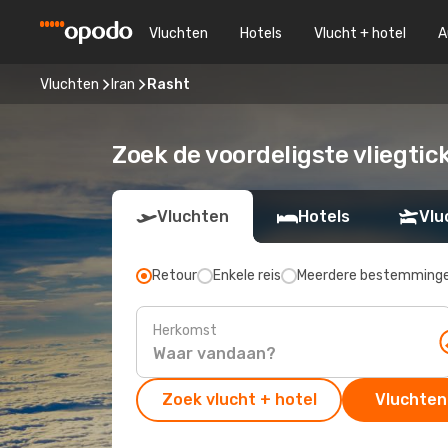
Vluchten
Hotels
Vlucht + hotel
A
Vluchten
Iran
Rasht
Zoek de voordeligste vliegtic
Vluchten
Hotels
Vlu
Retour
Enkele reis
Meerdere bestemming
Herkomst
Zoek vlucht + hotel
Vluchten