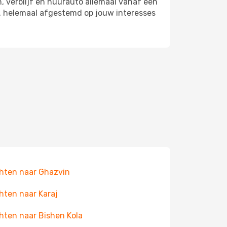
, verblijf en huurauto allemaal vanaf één
n, helemaal afgestemd op jouw interesses
hten naar Ghazvin
hten naar Karaj
hten naar Bishen Kola