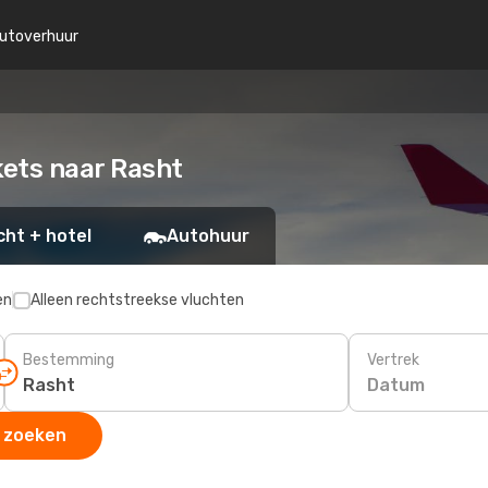
utoverhuur
kets naar Rasht
cht + hotel
Autohuur
en
Alleen rechtstreekse vluchten
Bestemming
Vertrek
Datum
 zoeken