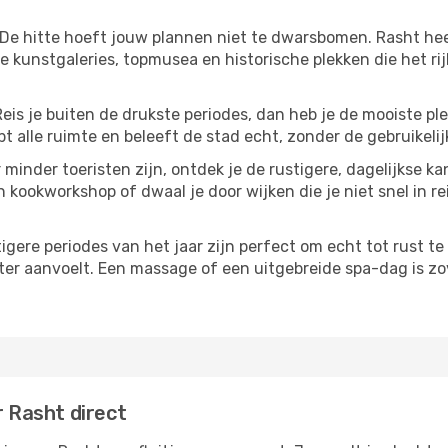
 De hitte hoeft jouw plannen niet te dwarsbomen. Rasht he
 kunstgaleries, topmusea en historische plekken die het ri
Reis je buiten de drukste periodes, dan heb je de mooiste pl
t alle ruimte en beleeft de stad echt, zonder de gebruikelij
 minder toeristen zijn, ontdek je de rustigere, dagelijkse ka
n kookworkshop of dwaal je door wijken die je niet snel in re
tigere periodes van het jaar zijn perfect om echt tot rust 
ter aanvoelt. Een massage of een uitgebreide spa-dag is zove
r Rasht direct