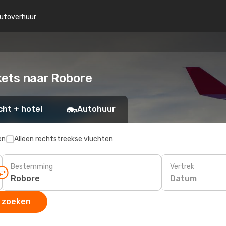
utoverhuur
kets naar Robore
cht + hotel
Autohuur
en
Alleen rechtstreekse vluchten
Bestemming
Vertrek
Datum
 zoeken