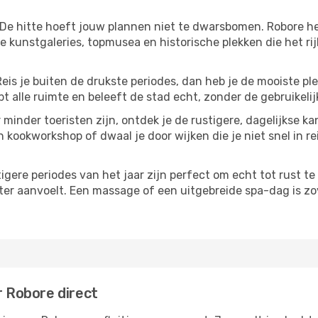
 De hitte hoeft jouw plannen niet te dwarsbomen. Robore h
 kunstgaleries, topmusea en historische plekken die het ri
Reis je buiten de drukste periodes, dan heb je de mooiste pl
t alle ruimte en beleeft de stad echt, zonder de gebruikelij
 minder toeristen zijn, ontdek je de rustigere, dagelijkse ka
n kookworkshop of dwaal je door wijken die je niet snel in re
tigere periodes van het jaar zijn perfect om echt tot rust 
ter aanvoelt. Een massage of een uitgebreide spa-dag is zove
r Robore direct