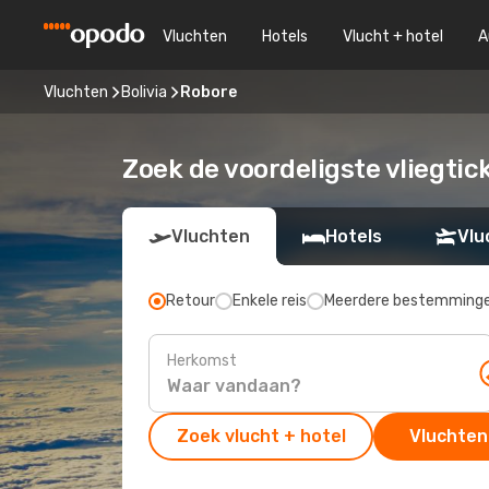
Vluchten
Hotels
Vlucht + hotel
A
Vluchten
Bolivia
Robore
Zoek de voordeligste vliegtic
Vluchten
Hotels
Vlu
Retour
Enkele reis
Meerdere bestemming
Herkomst
Zoek vlucht + hotel
Vluchten