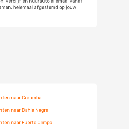
n, verblijf en huurauto allemaal vanaf
e samen, helemaal afgestemd op jouw
hten naar Corumba
hten naar Bahia Negra
hten naar Fuerte Olimpo