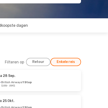
dkoopste dagen
Filteren op
Retour
Enkele reis
a 28 Sep.
British Airways
1 Stop
SAN
- AMS
o 25 Okt.
British Airways
1 Stop