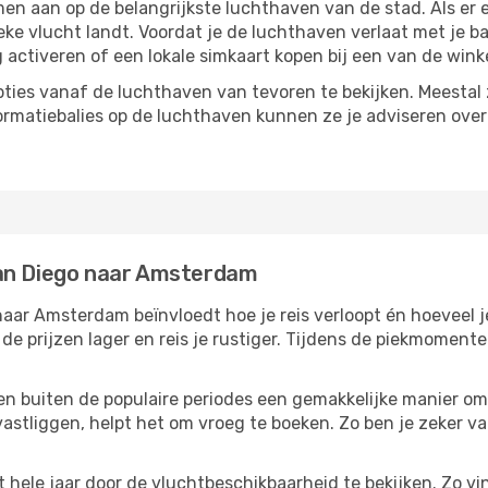
aan op de belangrijkste luchthaven van de stad. Als er ec
ieke vlucht landt. Voordat je de luchthaven verlaat met je b
g activeren of een lokale simkaart kopen bij een van de wink
ties vanaf de luchthaven van tevoren te bekijken. Meestal z
formatiebalies op de luchthaven kunnen ze je adviseren ove
San Diego naar Amsterdam
aar Amsterdam beïnvloedt hoe je reis verloopt én hoeveel je
 de prijzen lager en reis je rustiger. Tijdens de piekmoment
reizen buiten de populaire periodes een gemakkelijke manier o
astliggen, helpt het om vroeg te boeken. Zo ben je zeker van
hele jaar door de vluchtbeschikbaarheid te bekijken. Zo vin