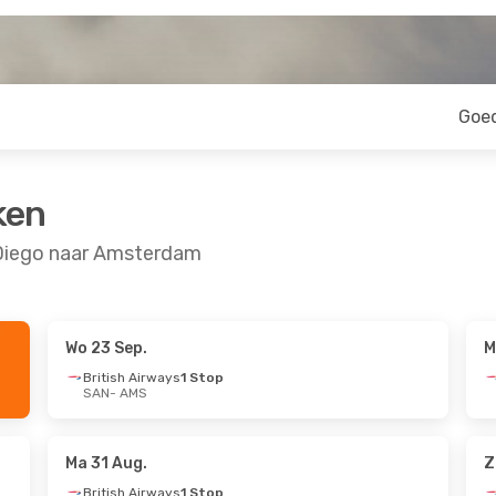
Goe
ken
 Diego naar Amsterdam
Wo 23 Sep.
M
 Vr 28 Aug.
British Airways
1 Stop
SAN
- AMS
Klm Royal Dutch Airlines
rlines
1 Stop
Ma 31 Aug.
Z
British Airways
1 Stop