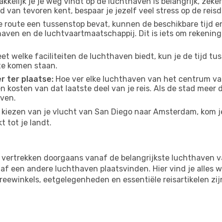
kelijk je je weg vindt op de luchthaven is belangrijk, zeker
d van tevoren kent, bespaar je jezelf veel stress op de reisd
e route een tussenstop bevat, kunnen de beschikbare tijd en
thaven en de luchtvaartmaatschappij. Dit is iets om rekening
eet welke faciliteiten de luchthaven biedt, kun je de tijd t
te komen staan.
r ter plaatse:
Hoe ver elke luchthaven van het centrum v
 en kosten van dat laatste deel van je reis. Als de stad meer
aven.
kiezen van je vlucht van San Diego naar Amsterdam, kom je 
 tot je landt.
vertrekken doorgaans vanaf de belangrijkste luchthaven v
f een andere luchthaven plaatsvinden. Hier vind je alles w
freewinkels, eetgelegenheden en essentiële reisartikelen zi