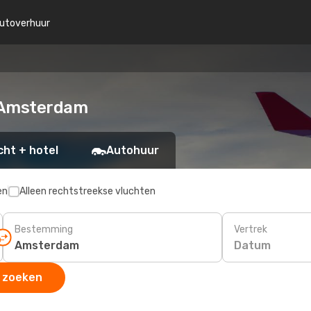
utoverhuur
r Amsterdam
cht + hotel
Autohuur
en
Alleen rechtstreekse vluchten
Bestemming
Vertrek
Datum
 zoeken