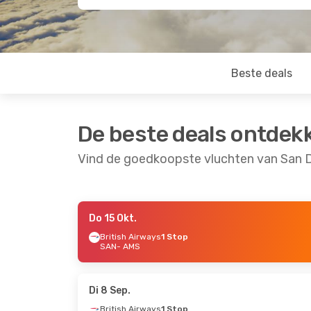
Beste deals
De beste deals ontdek
Vind de goedkoopste vluchten van San
Do 15 Okt.
Do 8 Okt.
- Di 20 Okt.
Di 25 Aug.
-
British Airways
1 Stop
SAN
- AMS
Alaska Airlines
2 Stops
SAN
- AMS
Direct
Lufthansa
2 Stops
SAN
- AMS
AMS
- SAN
American Ai
AMS
- SAN
Di 8 Sep.
British Airways
1 Stop