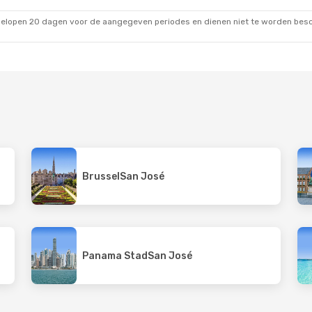
t
Copa Airlines
1 Stop
o-Stad
San José
- New York
gelopen 20 dagen voor de aangegeven periodes en dienen niet te worden besch
Brussel
San José
Panama Stad
San José