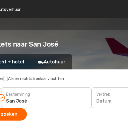
utoverhuur
kets naar San José
cht + hotel
Autohuur
en
Alleen rechtstreekse vluchten
Bestemming
Vertrek
Datum
 zoeken