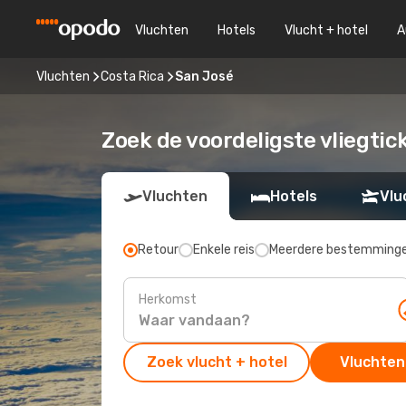
Vluchten
Hotels
Vlucht + hotel
A
Vluchten
Costa Rica
San José
Zoek de voordeligste vliegtic
Vluchten
Hotels
Vlu
Retour
Enkele reis
Meerdere bestemming
Herkomst
Zoek vlucht + hotel
Vluchten