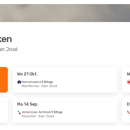
ken
an José
Wo 21 Okt.
W
4 Sep.
Zo 27 Sep.
- Ma 28 Sep.
Aeromexico
1 Stop
Monterrey
- San José
Avianca
Direct
n José
Panama Stad
- San José
Avianca
Direct
a Stad
San José
- Panama Stad
Ma 14 Sep.
D
American Airlines
1 Stop
Houston
- San José
8 Aug.
Ma 26 Okt.
- Ma 2 Nov.
t
Copa Airlines
1 Stop
n José
New York
- San José