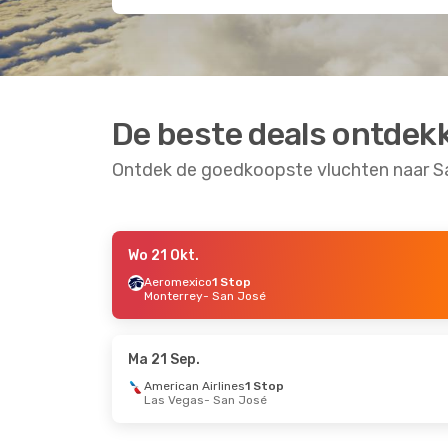
De beste deals ontdek
Ontdek de goedkoopste vluchten naar S
Wo 21 Okt.
Zo 4 Okt.
- Zo 11 Okt.
Do 10 Sep.
- Ma 1
Aeromexico
1 Stop
Monterrey
- San José
Volaris
Direct
Avianca
Direct
Cancún
- San José
Panama Stad
- Sa
Volaris Costa Rica
Direct
Avianca
Direct
San José
- Cancún
San José
- Panam
Ma 21 Sep.
American Airlines
1 Stop
Las Vegas
- San José
Di 13 Okt.
- Do 15 Okt.
Di 25 Aug.
- Vr 2
Volaris
Direct
Aeromexico
Direc
Cancún
- San José
Mexico-Stad
- Sa