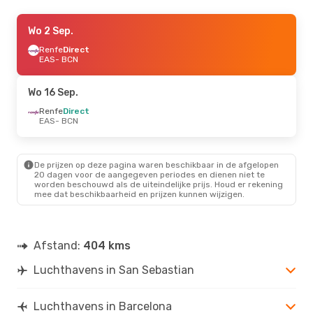
Za 19 Sep.
Wo 2 Sep.
- Zo 20 Sep.
Vueling
Renfe
Direct
Direct
EAS
EAS
- BCN
- BCN
Renfe
Direct
BCN
- EAS
Wo 16 Sep.
Do 27 Aug.
Renfe
Direct
- Ma 31 Aug.
EAS
- BCN
Renfe
Direct
EAS
- BCN
Vueling
Direct
BCN
- EAS
De prijzen op deze pagina waren beschikbaar in de afgelopen
20 dagen voor de aangegeven periodes en dienen niet te
worden beschouwd als de uiteindelijke prijs. Houd er rekening
Do 10 Sep.
- Zo 13 Sep.
mee dat beschikbaarheid en prijzen kunnen wijzigen.
Renfe
Direct
EAS
- BCN
Vueling
Direct
BCN
- EAS
Afstand:
404 kms
Luchthavens in San Sebastian
Luchthavens in Barcelona