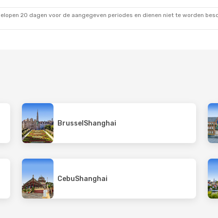
t
Thai Lion Air
Direct
 Kanton
Shanghai
- Bangkok
gelopen 20 dagen voor de aangegeven periodes en dienen niet te worden besch
Brussel
Shanghai
Cebu
Shanghai