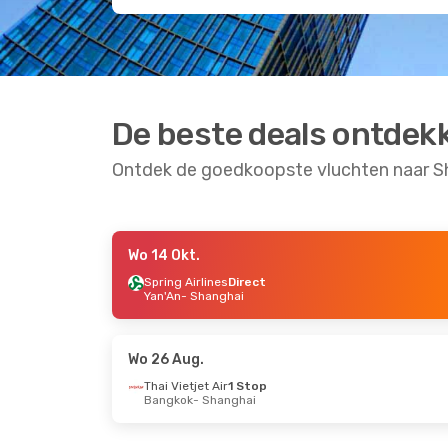
De beste deals ontdek
Ontdek de goedkoopste vluchten naar S
Wo 14 Okt.
Do 10 Sep.
- Ma 14 Sep.
Do 17 Sep.
-
Spring Airlines
Direct
Yan'An
- Shanghai
9 Air
Direct
China Easte
Kanton
- Shanghai
Hongkong
9 Air
Direct
China Easte
Shanghai
- Kanton
Shanghai
-
Wo 26 Aug.
Thai Vietjet Air
1 Stop
Bangkok
- Shanghai
Di 1 Sep.
- Do 3 Sep.
Do 1 Okt.
- 
Cathay Pacific
Direct
9 Air
Direc
Hongkong
- Shanghai
Kanton
- S