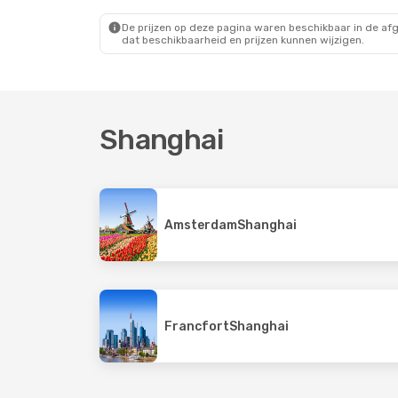
Cathay Pacific
Direct
9 Air
Direc
Shanghai
- Hongkong
Shanghai
-
De prijzen op deze pagina waren beschikbaar in de af
dat beschikbaarheid en prijzen kunnen wijzigen.
Shanghai
Amsterdam
Shanghai
Francfort
Shanghai