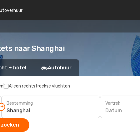
utoverhuur
kets naar Shanghai
cht + hotel
Autohuur
en
Alleen rechtstreekse vluchten
Bestemming
Vertrek
Datum
 zoeken