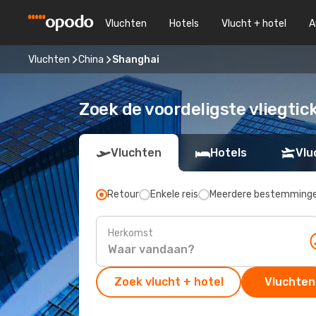
Vluchten
Hotels
Vlucht + hotel
A
Vluchten
China
Shanghai
Zoek de voordeligste vliegtic
Vluchten
Hotels
Vlu
Retour
Enkele reis
Meerdere bestemming
Herkomst
Zoek vlucht + hotel
Vluchten