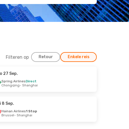
Filteren op
Retour
Enkele reis
o 27 Sep.
Spring Airlines
Direct
Chongqing
- Shanghai
i 8 Sep.
Hainan Airlines
1 Stop
Brussel
- Shanghai
op