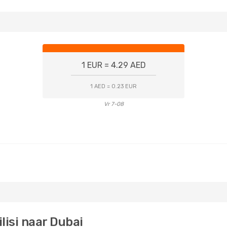
1 EUR = 4.29 AED
1 AED = 0.23 EUR
Vr 7-08
lisi naar Dubai