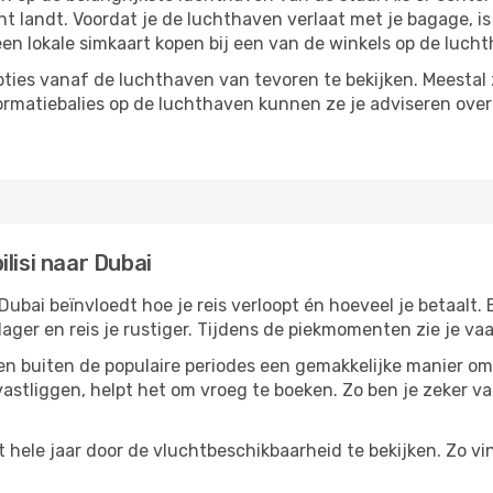
cht landt. Voordat je de luchthaven verlaat met je bagage, i
een lokale simkaart kopen bij een van de winkels op de luch
ties vanaf de luchthaven van tevoren te bekijken. Meestal z
formatiebalies op de luchthaven kunnen ze je adviseren ove
lisi naar Dubai
Dubai beïnvloedt hoe je reis verloopt én hoeveel je betaalt.
 lager en reis je rustiger. Tijdens de piekmomenten zie je v
reizen buiten de populaire periodes een gemakkelijke manier o
astliggen, helpt het om vroeg te boeken. Zo ben je zeker van
ele jaar door de vluchtbeschikbaarheid te bekijken. Zo vind 