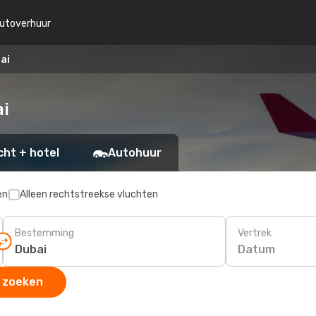
utoverhuur
bai
ai
cht + hotel
Autohuur
en
Alleen rechtstreekse vluchten
Bestemming
Vertrek
Datum
 zoeken