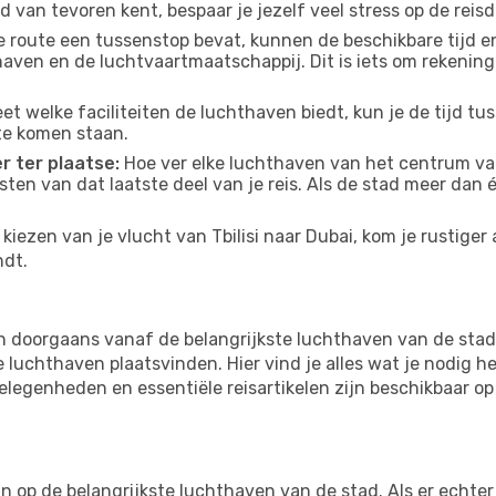
d van tevoren kent, bespaar je jezelf veel stress op de reisd
e route een tussenstop bevat, kunnen de beschikbare tijd en
thaven en de luchtvaartmaatschappij. Dit is iets om rekening
eet welke faciliteiten de luchthaven biedt, kun je de tijd t
te komen staan.
r ter plaatse:
Hoe ver elke luchthaven van het centrum van
osten van dat laatste deel van je reis. Als de stad meer dan
iezen van je vlucht van Tbilisi naar Dubai, kom je rustiger 
ndt.
en doorgaans vanaf de belangrijkste luchthaven van de sta
luchthaven plaatsvinden. Hier vind je alles wat je nodig he
tgelegenheden en essentiële reisartikelen zijn beschikbaar 
op de belangrijkste luchthaven van de stad. Als er echter m