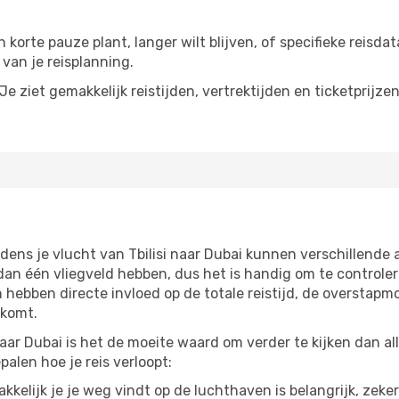
n korte pauze plant, langer wilt blijven, of specifieke reisd
van je reisplanning.
e ziet gemakkelijk reistijden, vertrektijden en ticketprijze
dens je vlucht van Tbilisi naar Dubai kunnen verschillende 
 één vliegveld hebben, dus het is handig om te controlere
ebben directe invloed op de totale reistijd, de overstapmo
 komt.
naar Dubai is het de moeite waard om verder te kijken dan al
alen hoe je reis verloopt:
kelijk je je weg vindt op de luchthaven is belangrijk, zeker