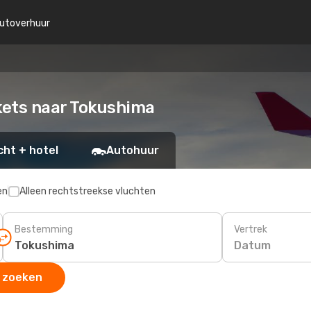
utoverhuur
ckets naar Tokushima
cht + hotel
Autohuur
en
Alleen rechtstreekse vluchten
Bestemming
Vertrek
Datum
 zoeken