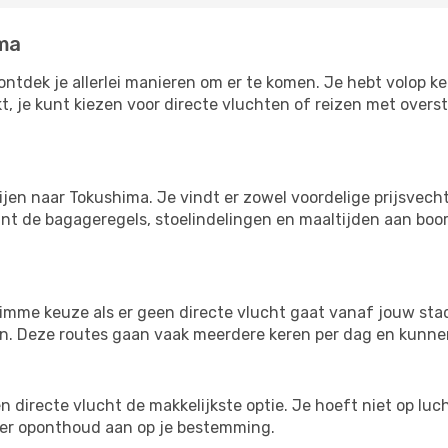
ima
ontdek je allerlei manieren om er te komen. Je hebt volop keu
kt, je kunt kiezen voor directe vluchten of reizen met over
ijen naar Tokushima. Je vindt er zowel voordelige prijsvec
nt de bagageregels, stoelindelingen en maaltijden aan boord
imme keuze als er geen directe vlucht gaat vanaf jouw stad.
zijn. Deze routes gaan vaak meerdere keren per dag en kunnen
 een directe vlucht de makkelijkste optie. Je hoeft niet op l
er oponthoud aan op je bestemming.