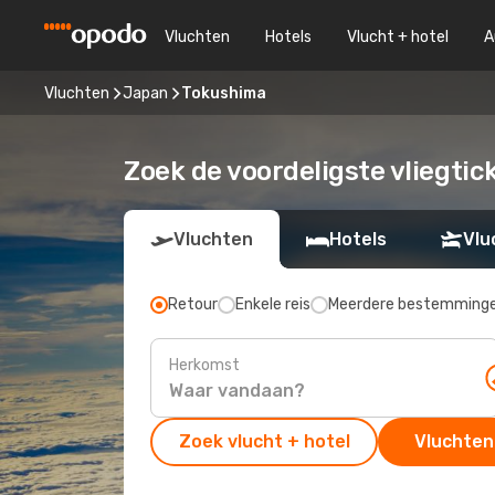
Vluchten
Hotels
Vlucht + hotel
A
Vluchten
Japan
Tokushima
Zoek de voordeligste vliegti
Vluchten
Hotels
Vlu
Retour
Enkele reis
Meerdere bestemming
Herkomst
Zoek vlucht + hotel
Vluchten