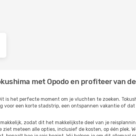
okushima met Opodo en profiteer van de 
Dit is het perfecte moment om je vluchten te zoeken. Tokush
ing voor een korte stadstrip, een ontspannen vakantie of dat
akkelijk, zodat dit het makkelijkste deel van je reisplannin
e ziet meteen alle opties, inclusief de kosten, op één plek. 
kt, bepaalt hoe je reis begint. Wij helpen je om dit allemaal s