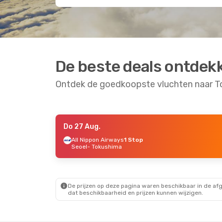
De beste deals ontdek
Ontdek de goedkoopste vluchten naar 
Do 27 Aug.
Di 25 Aug.
- Do 27 Aug.
Ma 12 Okt.
- Vr 16
All Nippon Airways
1 Stop
Seoel
- Tokushima
Japan Airlines
Direct
All Nippon Airway
Tokyo
- Tokushima
1 Stop
Japan Airlines
Direct
Hongkong
- Toku
Tokushima
- Tokyo
All Nippon Airway
1 Stop
Tokushima
- Hong
De prijzen op deze pagina waren beschikbaar in de af
dat beschikbaarheid en prijzen kunnen wijzigen.