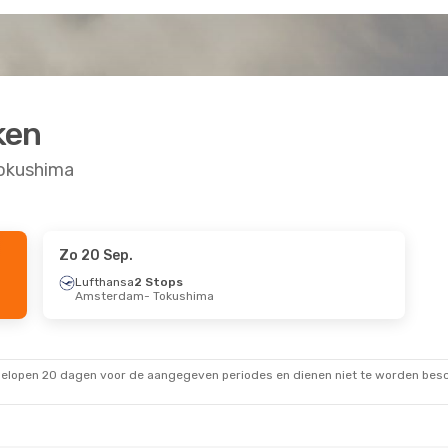
ken
Tokushima
Zo 20 Sep.
 Okt.
Lufthansa
2 Stops
Amsterdam
- Tokushima
s
shima
s
kong
gelopen 20 dagen voor de aangegeven periodes en dienen niet te worden besch