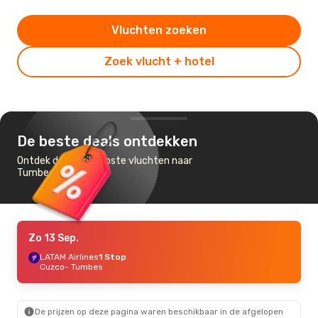
Vluchten zoeken
Zoek vlucht + hotel
De beste deals ontdekken
Ontdek de goedkoopste vluchten naar
Tumbes
Zo 13 Sep.
LATAM Airlines
1 Stop
Cuzco
- Tumbes
De prijzen op deze pagina waren beschikbaar in de afgelopen