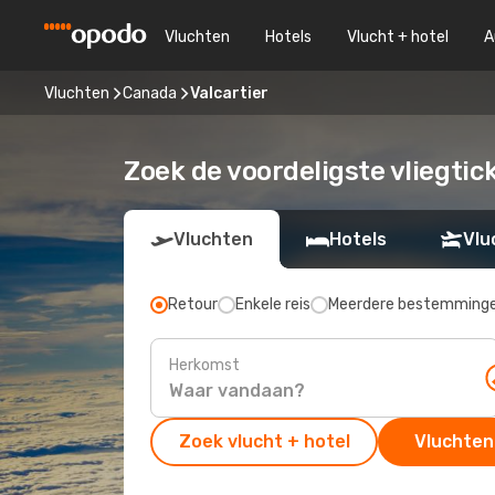
Vluchten
Hotels
Vlucht + hotel
A
Vluchten
Canada
Valcartier
Zoek de voordeligste vliegtic
Vluchten
Hotels
Vlu
Retour
Enkele reis
Meerdere bestemming
Herkomst
Zoek vlucht + hotel
Vluchten