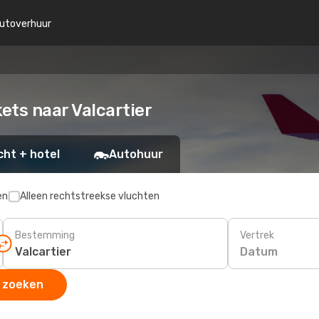
utoverhuur
kets naar Valcartier
cht + hotel
Autohuur
en
Alleen rechtstreekse vluchten
Bestemming
Vertrek
Datum
 zoeken