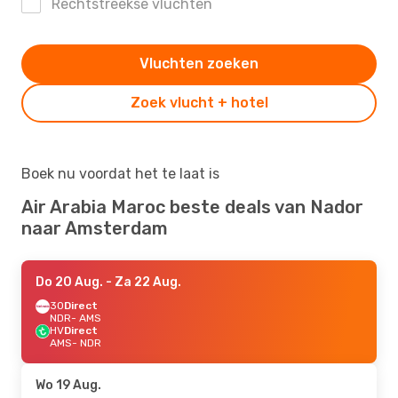
Rechtstreekse vluchten
Vluchten zoeken
Zoek vlucht + hotel
Boek nu voordat het te laat is
Air Arabia Maroc beste deals van Nador
naar Amsterdam
Do 20 Aug.
- Za 22 Aug.
3O
Direct
NDR
- AMS
HV
Direct
AMS
- NDR
Wo 19 Aug.