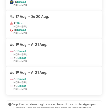
FR
Direct
BRU
- NDR
Ma 17 Aug.
- Do 20 Aug.
AT
Direct
NDR
- BRU
TB
Direct
BRU
- NDR
Wo 19 Aug.
- Vr 21 Aug.
3O
Direct
NDR
- BRU
3O
Direct
BRU
- NDR
Wo 19 Aug.
- Vr 21 Aug.
3O
Direct
NDR
- BRU
3O
Direct
BRU
- NDR
De prijzen op deze pagina waren beschikbaar in de afgelopen
20 dagen voor de aangegeven periodes en dienen niet te