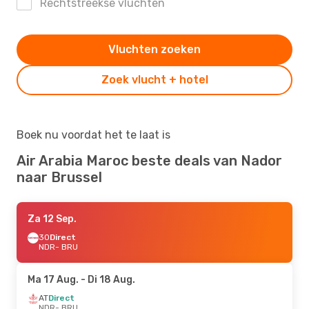
Rechtstreekse vluchten
Vluchten zoeken
Zoek vlucht + hotel
Boek nu voordat het te laat is
Air Arabia Maroc beste deals van Nador
naar Brussel
Za 12 Sep.
3O
Direct
NDR
- BRU
Ma 17 Aug.
- Di 18 Aug.
AT
Direct
NDR
- BRU