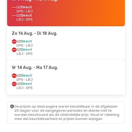
QZ
Direct
DPS
- LBJ
QZ
Direct
LBJ
- DPS
Zo 16 Aug.
- Di 18 Aug.
QZ
Direct
DPS
- LBJ
QZ
Direct
LBJ
- DPS
Vr 14 Aug.
- Ma 17 Aug.
QZ
Direct
DPS
- LBJ
QZ
Direct
LBJ
- DPS
De prijzen op deze pagina waren beschikbaar in de afgelopen
20 dagen voor de aangegeven periodes en dienen niet te
worden beschouwd als de uiteindelijke prijs. Houd er rekening
mee dat beschikbaarheid en prijzen kunnen wijzigen.