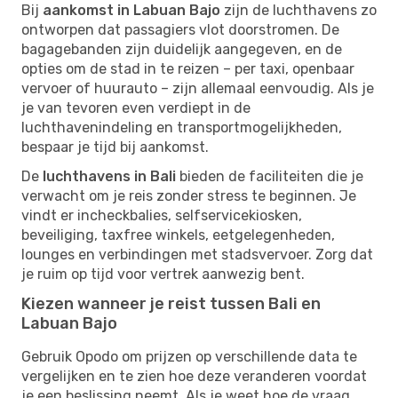
Bij
aankomst in Labuan Bajo
zijn de luchthavens zo
ontworpen dat passagiers vlot doorstromen. De
bagagebanden zijn duidelijk aangegeven, en de
opties om de stad in te reizen – per taxi, openbaar
vervoer of huurauto – zijn allemaal eenvoudig. Als je
je van tevoren even verdiept in de
luchthavenindeling en transportmogelijkheden,
bespaar je tijd bij aankomst.
De
luchthavens in Bali
bieden de faciliteiten die je
verwacht om je reis zonder stress te beginnen. Je
vindt er incheckbalies, selfservicekiosken,
beveiliging, taxfree winkels, eetgelegenheden,
lounges en verbindingen met stadsvervoer. Zorg dat
je ruim op tijd voor vertrek aanwezig bent.
Kiezen wanneer je reist tussen Bali en
Labuan Bajo
Gebruik Opodo om prijzen op verschillende data te
vergelijken en te zien hoe deze veranderen voordat
je een beslissing neemt. Als je weet hoe de vraag