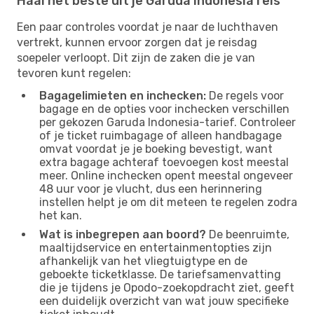
Haal het beste uit je Garuda Indonesia reis
Een paar controles voordat je naar de luchthaven
vertrekt, kunnen ervoor zorgen dat je reisdag
soepeler verloopt. Dit zijn de zaken die je van
tevoren kunt regelen:
Bagagelimieten en inchecken:
De regels voor
bagage en de opties voor inchecken verschillen
per gekozen Garuda Indonesia-tarief. Controleer
of je ticket ruimbagage of alleen handbagage
omvat voordat je je boeking bevestigt, want
extra bagage achteraf toevoegen kost meestal
meer. Online inchecken opent meestal ongeveer
48 uur voor je vlucht, dus een herinnering
instellen helpt je om dit meteen te regelen zodra
het kan.
Wat is inbegrepen aan boord?
De beenruimte,
maaltijdservice en entertainmentopties zijn
afhankelijk van het vliegtuigtype en de
geboekte ticketklasse. De tariefsamenvatting
die je tijdens je Opodo-zoekopdracht ziet, geeft
een duidelijk overzicht van wat jouw specifieke