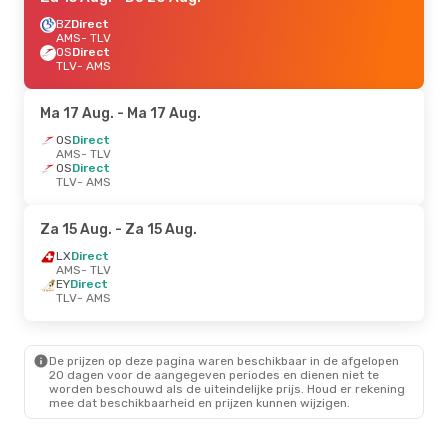
BZ
Direct
AMS
- TLV
OS
Direct
TLV
- AMS
Ma 17 Aug.
- Ma 17 Aug.
OS
Direct
AMS
- TLV
OS
Direct
TLV
- AMS
Za 15 Aug.
- Za 15 Aug.
LX
Direct
AMS
- TLV
EY
Direct
TLV
- AMS
De prijzen op deze pagina waren beschikbaar in de afgelopen
20 dagen voor de aangegeven periodes en dienen niet te
worden beschouwd als de uiteindelijke prijs. Houd er rekening
mee dat beschikbaarheid en prijzen kunnen wijzigen.